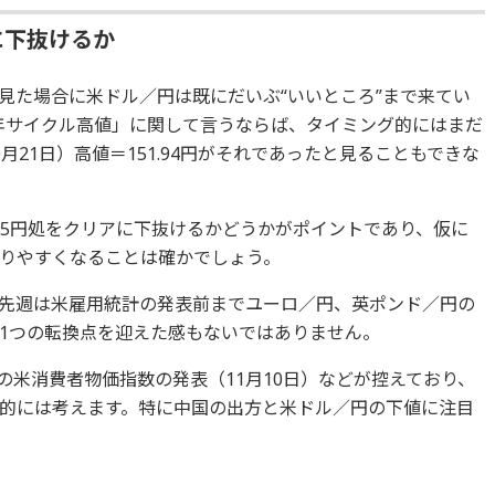
に下抜けるか
見た場合に米ドル／円は既にだいぶ“いいところ”まで来てい
年サイクル高値」に関して言うならば、タイミング的にはまだ
21日）高値＝151.94円がそれであったと見ることもできな
45円処をクリアに下抜けるかどうかがポイントであり、仮に
りやすくなることは確かでしょう。
先週は米雇用統計の発表前までユーロ／円、英ポンド／円の
1つの転換点を迎えた感もないではありません。
月の米消費者物価指数の発表（11月10日）などが控えており、
的には考えます。特に中国の出方と米ドル／円の下値に注目
要だと考えています。