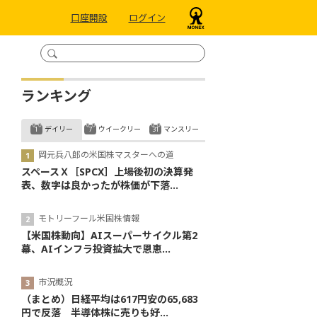
口座開設
ログイン
ランキング
デイリー
ウイークリー
マンスリー
岡元兵八郎の米国株マスターへの道
スペースＸ［SPCX］上場後初の決算発
表、数字は良かったが株価が下落...
モトリーフール米国株情報
【米国株動向】AIスーパーサイクル第2
幕、AIインフラ投資拡大で恩恵...
市況概況
（まとめ）日経平均は617円安の65,683
円で反落 半導体株に売りも好...