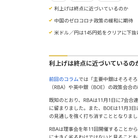
利上げは終点に近づいているのか
中国のゼロコロナ政策の緩和に期待
米ドル／円は145円処をクリアに下抜
利上げは終点に近づいているの
前回のコラム
では「主要中銀はそろそろ
（RBA）や英中銀（BOE）の政策会合
既知のとおり、RBAは11月1日に7会合
に留まりました。また、BOEは11月3
の見通しを強く打ち消すこととなりまし
RBAは理事会を年11回開催することか
に大きく劣るわけではないと見ることも