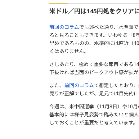
米ドル／円は145円処をクリア
前回のコラム
でも述べた通り、水準面で
ると見ることもできます。いわゆる「8
早めであるものの、水準的には直近（10月
くはありません。
さしあたり、極めて重要な節目である1
下抜ければ当面のピークアウト感が拡が
また、
前回のコラム
で想定したとおり、
売りが正解でしたが、足元では目先的に
今週は、米中間選挙（11月8日）や10
基本的には様子見姿勢で臨みたいと個人
しておくことが重