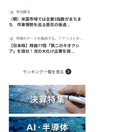
市況概況
（朝）米国市場では主要3指数がまちま
ち 中東情勢を巡る懸念の後退...
市場のテーマを再訪する。アナリストが読み解くテーマの本質
【日本株】株価77倍「第二のキオクシ
ア」を探せ！次の大化け企業を探...
ランキング一覧を見る