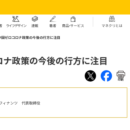
者
ライフデザイン
連載
著者
商
品・
サービス
マネクリとは
中国ゼロコロナ政策の今後の行方に注目
ロナ政策の今後の行方に注目
印刷
フィナンツ 代表取締役