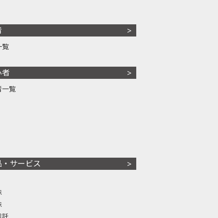
者
一覧
心者
者一覧
品・サービス
株
株
信託