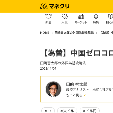
新着
人気
マーケット
特集
初心
HOME
田嶋智太郎の外国為替攻略法
【為替】
【為替】中国ゼロコ
田嶋智太郎の外国為替攻略法
2022/11/07
田嶋 智太郎
経済アナリスト 株式会社アル
もっと見る
FX
米ドル
ドル円