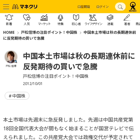
口座開設
ログイン
新着
人気
マーケット
特集
初心者
ライフデザイン
連載
著者
商
HOME
戸松信博の注目ポイント！中国株
中国本土市場は秋の長期連休前
に反発期待の買いで急騰
中国本土市場は秋の長期連休前に
反発期待の買いで急騰
戸松 信博
戸松信博の注目ポイント！中国株
2012/10/01
中国株
本土市場は先週末に急反発しました。先週は中国共産党第
18回全国代表大会が間もなく始まることが国営テレビで伝
えられました。この共産党大会では政権交代が予定されて