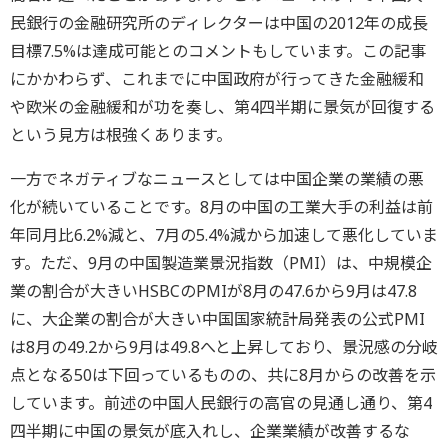
民銀行の金融研究所のディレクターは中国の2012年の成長
目標7.5%は達成可能とのコメントもしています。この記事
にかかわらず、これまでに中国政府が行ってきた金融緩和
や欧米の金融緩和が功を奏し、第4四半期に景気が回復する
という見方は根強くあります。
一方でネガティブなニュースとしては中国企業の業績の悪
化が続いていることです。8月の中国の工業大手の利益は前
年同月比6.2%減と、7月の5.4%減から加速して悪化していま
す。ただ、9月の中国製造業景況指数（PMI）は、中規模企
業の割合が大きいHSBCのPMIが8月の47.6から9月は47.8
に、大企業の割合が大きい中国国家統計局発表の公式PMI
は8月の49.2から9月は49.8へと上昇しており、景況感の分岐
点となる50は下回っているものの、共に8月からの改善を示
しています。前述の中国人民銀行の高官の見通し通り、第4
四半期に中国の景気が底入れし、企業業績が改善するな