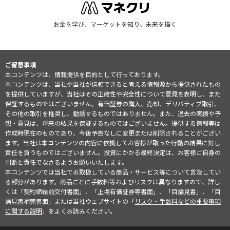
お金を学び、マーケットを知り、未来を描く
ご留意事項
本コンテンツは、情報提供を目的として行っております。
本コンテンツは、当社や当社が信頼できると考える情報源から提供されたもの
を提供していますが、当社はその正確性や完全性について意見を表明し、また
保証するものではございません。有価証券の購入、売却、デリバティブ取引、
その他の取引を推奨し、勧誘するものではありません。また、過去の実績や予
想・意見は、将来の結果を保証するものではございません。提供する情報等は
作成時現在のものであり、今後予告なしに変更または削除されることがござい
ます。当社は本コンテンツの内容に依拠してお客様が取った行動の結果に対し
責任を負うものではございません。投資にかかる最終決定は、お客様ご自身の
判断と責任でなさるようお願いいたします。
本コンテンツでは当社でお取扱している商品・サービス等について言及してい
る部分があります。商品ごとに手数料等およびリスクは異なりますので、詳し
くは「契約締結前交付書面」、「上場有価証券等書面」、「目論見書」、「目
論見書補完書面」または当社ウェブサイトの「
リスク・手数料などの重要事項
に関する説明
」をよくお読みください。