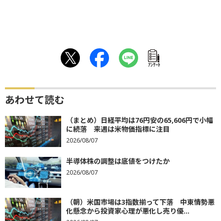
ｱﾝｹｰﾄ
あわせて読む
（まとめ）日経平均は76円安の65,606円で小幅
に続落 来週は米物価指標に注目
2026/08/07
半導体株の調整は底値をつけたか
2026/08/07
（朝）米国市場は3指数揃って下落 中東情勢悪
化懸念から投資家心理が悪化し売り優...