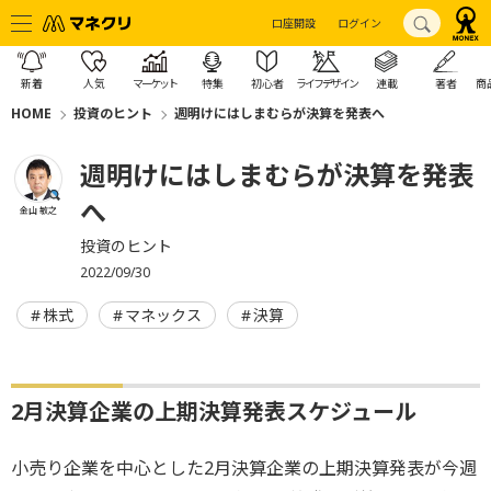
口座開設
ログイン
新着
人気
マーケット
特集
初心者
ライフデザイン
連載
著者
商
HOME
投資のヒント
週明けにはしまむらが決算を発表へ
週明けにはしまむらが決算を発表
へ
金山 敏之
投資のヒント
2022/09/30
株式
マネックス
決算
2月決算企業の上期決算発表スケジュール
小売り企業を中心とした2月決算企業の上期決算発表が今週