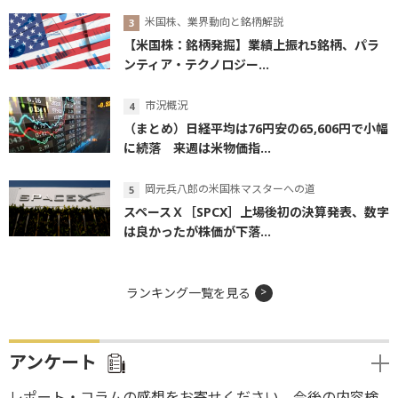
米国株、業界動向と銘柄解説
【米国株：銘柄発掘】業績上振れ5銘柄、パラ
ンティア・テクノロジー...
市況概況
（まとめ）日経平均は76円安の65,606円で小幅
に続落 来週は米物価指...
岡元兵八郎の米国株マスターへの道
スペースＸ［SPCX］上場後初の決算発表、数字
は良かったが株価が下落...
ランキング一覧を見る
アンケート
レポート・コラムの感想をお寄せください。今後の内容検