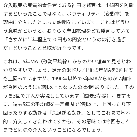
介入政策の実質的責任者である神田財務官は、145円を防衛
するといったことではなく、ボラティリティ（変動率）を
理由に介入したといった説明をしています。これはどうい
う意味かというと、おそらく岸田総理なども発言している
「さすがに半年程度で30円もの円安というのは行き過ぎ
だ」ということと意味が近そうです。
これは、5年MA（移動平均線）からのかい離率で見るとわ
かりやすいでしょう。足元の米ドル／円は5年MAを3割程度
も上回っていますが、1990年以降で5年MAからのかい離率
が今回のように±2割以上となったのは4回ありました。その
うち3回で介入が実現ししています（図表3参照）。要する
に、過去5年の平均値を一定期間で2割以上、上回ったり下
回ったりする動きは「急過ぎる動き」としてこれまで基本
的に介入してきたわけですから、その意味では今回もこれ
までと同様の介入ということになるでしょう。