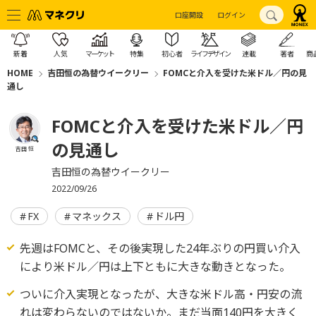
口座開設
ログイン
新着
人気
マーケット
特集
初心者
ライフデザイン
連載
著者
商
HOME
吉田恒の為替ウイークリー
FOMCと介入を受けた米ドル／円の見
通し
FOMCと介入を受けた米ドル／円
の見通し
吉田 恒
吉田恒の為替ウイークリー
2022/09/26
FX
マネックス
ドル円
先週はFOMCと、その後実現した24年ぶりの円買い介入
により米ドル／円は上下ともに大きな動きとなった。
ついに介入実現となったが、大きな米ドル高・円安の流
れは変わらないのではないか。まだ当面140円を大きく