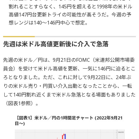
割れることすらなく、145円を超えると1998年の米ドル
高値147円台更新トライの可能性が髙そうだ。今週の予
想レンジは140～146円中心で想定。
先週は米ドル高値更新後に介入で急落
先週の米ドル／円は、9月21日のFOMC（米連邦公開市場委
員会）を受けて米ドル高値を更新、一気に146円に迫るとこ
ろとなりました。ただ、これに対して9月22日に、24年ぶ
りの米ドル売り・円買い介入出動となったことから、一転
して140円割れ近くまで米ドル急落となる場面もありました
（図表1参照）。
【図表1】米ドル／円の1時間足チャート (2022年9月21
日～)