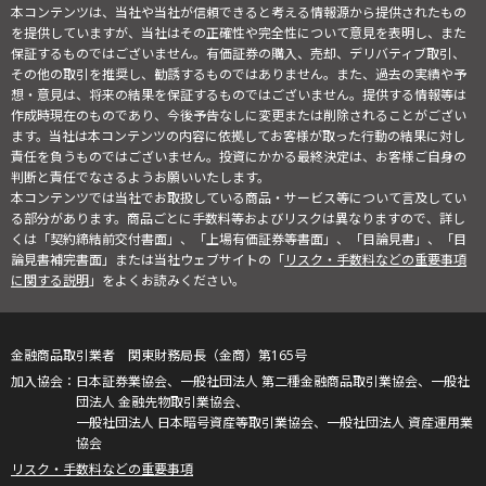
本コンテンツは、当社や当社が信頼できると考える情報源から提供されたもの
を提供していますが、当社はその正確性や完全性について意見を表明し、また
保証するものではございません。有価証券の購入、売却、デリバティブ取引、
その他の取引を推奨し、勧誘するものではありません。また、過去の実績や予
想・意見は、将来の結果を保証するものではございません。提供する情報等は
作成時現在のものであり、今後予告なしに変更または削除されることがござい
ます。当社は本コンテンツの内容に依拠してお客様が取った行動の結果に対し
責任を負うものではございません。投資にかかる最終決定は、お客様ご自身の
判断と責任でなさるようお願いいたします。
本コンテンツでは当社でお取扱している商品・サービス等について言及してい
る部分があります。商品ごとに手数料等およびリスクは異なりますので、詳し
くは「契約締結前交付書面」、「上場有価証券等書面」、「目論見書」、「目
論見書補完書面」または当社ウェブサイトの「
リスク・手数料などの重要事項
に関する説明
」をよくお読みください。
金融商品取引業者 関東財務局長（金商）第165号
日本証券業協会、一般社団法人 第二種金融商品取引業協会、一般社
団法人 金融先物取引業協会、
一般社団法人 日本暗号資産等取引業協会、一般社団法人 資産運用業
協会
リスク・手数料などの重要事項