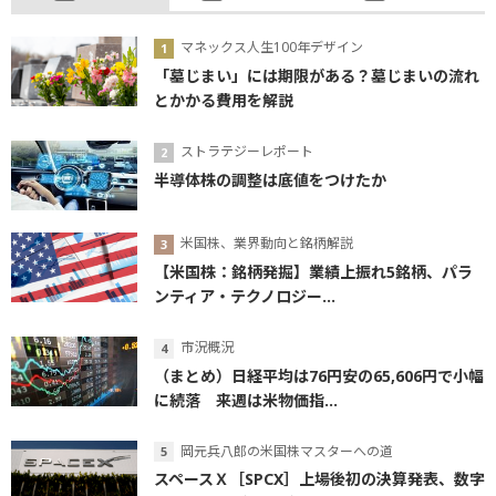
マネックス人生100年デザイン
「墓じまい」には期限がある？墓じまいの流れ
とかかる費用を解説
ストラテジーレポート
半導体株の調整は底値をつけたか
米国株、業界動向と銘柄解説
【米国株：銘柄発掘】業績上振れ5銘柄、パラ
ンティア・テクノロジー...
市況概況
（まとめ）日経平均は76円安の65,606円で小幅
に続落 来週は米物価指...
岡元兵八郎の米国株マスターへの道
スペースＸ［SPCX］上場後初の決算発表、数字