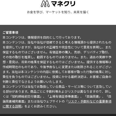
お金を学び、マーケットを知り、未来を描く
ご留意事項
本コンテンツは、情報提供を目的として行っております。
本コンテンツは、当社や当社が信頼できると考える情報源から提供されたもの
を提供していますが、当社はその正確性や完全性について意見を表明し、また
保証するものではございません。有価証券の購入、売却、デリバティブ取引、
その他の取引を推奨し、勧誘するものではありません。また、過去の実績や予
想・意見は、将来の結果を保証するものではございません。提供する情報等は
作成時現在のものであり、今後予告なしに変更または削除されることがござい
ます。当社は本コンテンツの内容に依拠してお客様が取った行動の結果に対し
責任を負うものではございません。投資にかかる最終決定は、お客様ご自身の
判断と責任でなさるようお願いいたします。
本コンテンツでは当社でお取扱している商品・サービス等について言及してい
る部分があります。商品ごとに手数料等およびリスクは異なりますので、詳し
くは「契約締結前交付書面」、「上場有価証券等書面」、「目論見書」、「目
論見書補完書面」または当社ウェブサイトの「
リスク・手数料などの重要事項
に関する説明
」をよくお読みください。