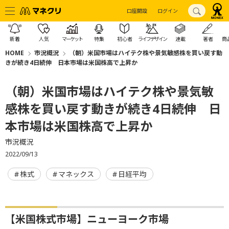
口座開設
ログイン
新着
人気
マーケット
特集
初心者
ライフデザイン
連載
著者
商
HOME
市況概況
（朝）米国市場はハイテク株や景気敏感株を買い戻す動
きが続き4日続伸 日本市場は米国株高で上昇か
（朝）米国市場はハイテク株や景気敏
感株を買い戻す動きが続き4日続伸 日
本市場は米国株高で上昇か
市況概況
2022/09/13
株式
マネックス
日経平均
【米国株式市場】ニューヨーク市場