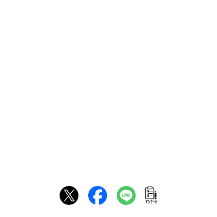
ｱﾝｹｰﾄ