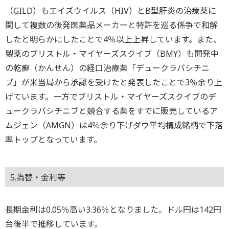
（GILD）もエイズウイルス（HIV）とB型肝炎の治療薬に
関して複数の後発医薬品メーカーと特許を巡る係争で和解
したと明らかにしたことで4％以上上昇しています。また、
製薬のブリストル・マイヤーズスクイブ（BMY）も開発中
の乾癬（かんせん）の経口治療薬「デュークラバシチニ
ブ」が米当局から承認を受けたと発表したことで3％余り上
げています。一方でブリストル・マイヤーズスクイブのデ
ュークラバシチニブと競合する薬をすでに販売しているア
ムジェン（AMGN）は4％余り下げダウ平均構成銘柄で下落
率トップとなっています。
5.為替・金利等
長期金利は0.05％高い3.36％となりました。ドル円は142円
台後半で推移しています。