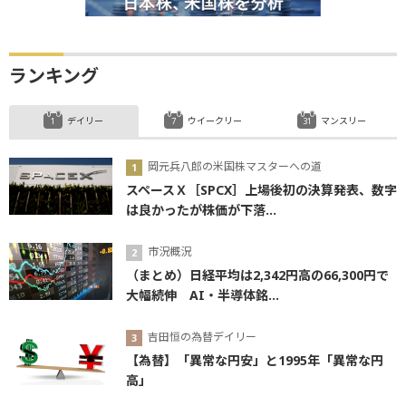
ランキング
デイリー
ウイークリー
マンスリー
岡元兵八郎の米国株マスターへの道
スペースＸ［SPCX］上場後初の決算発表、数字
は良かったが株価が下落...
市況概況
（まとめ）日経平均は2,342円高の66,300円で
大幅続伸 AI・半導体銘...
吉田恒の為替デイリー
【為替】「異常な円安」と1995年「異常な円
高」