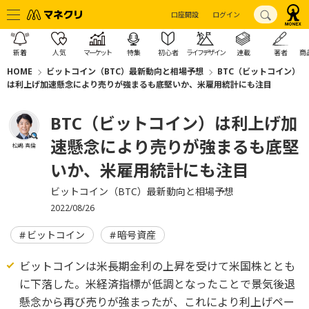
口座開設
ログイン
新着
人気
マーケット
特集
初心者
ライフデザイン
連載
著者
商
HOME
ビットコイン（BTC）最新動向と相場予想
BTC（ビットコイン）
は利上げ加速懸念により売りが強まるも底堅いか、米雇用統計にも注目
BTC（ビットコイン）は利上げ加
速懸念により売りが強まるも底堅
松嶋 真倫
いか、米雇用統計にも注目
ビットコイン（BTC）最新動向と相場予想
2022/08/26
ビットコイン
暗号資産
ビットコインは米長期金利の上昇を受けて米国株ととも
に下落した。米経済指標が低調となったことで景気後退
懸念から再び売りが強まったが、これにより利上げペー