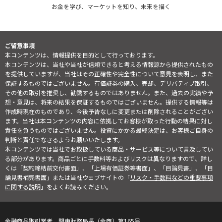
お金を学び、マーケットを知り、未来を描く
ご留意事項
本コンテンツは、情報提供を目的として行っております。
本コンテンツは、当社や当社が信頼できると考える情報源から提供されたもの
を提供していますが、当社はその正確性や完全性について意見を表明し、また
保証するものではございません。有価証券の購入、売却、デリバティブ取引、
その他の取引を推奨し、勧誘するものではありません。また、過去の実績や予
想・意見は、将来の結果を保証するものではございません。提供する情報等は
作成時現在のものであり、今後予告なしに変更または削除されることがござい
ます。当社は本コンテンツの内容に依拠してお客様が取った行動の結果に対し
責任を負うものではございません。投資にかかる最終決定は、お客様ご自身の
判断と責任でなさるようお願いいたします。
本コンテンツでは当社でお取扱している商品・サービス等について言及してい
る部分があります。商品ごとに手数料等およびリスクは異なりますので、詳し
くは「契約締結前交付書面」、「上場有価証券等書面」、「目論見書」、「目
論見書補完書面」または当社ウェブサイトの「
リスク・手数料などの重要事項
に関する説明
」をよくお読みください。
金融商品取引業者 関東財務局長（金商）第165号