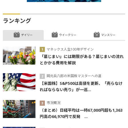
ランキング
デイリー
ウイークリー
マンスリー
マネックス人生100年デザイン
「墓じまい」には期限がある？墓じまいの流れ
とかかる費用を解説
岡元兵八郎の米国株マスターへの道
【米国株】S&P500は高値を更新、「売らなけ
ればならない売り」が一巡...
市況概況
（まとめ）日経平均は一時67,000円超も1,363
円高の66,970円で反発 ...