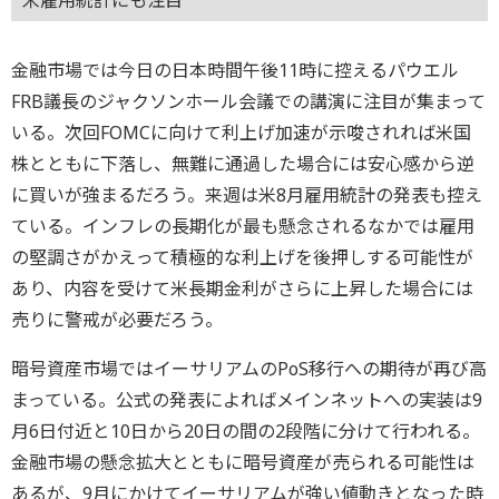
米雇用統計にも注目
金融市場では今日の日本時間午後11時に控えるパウエル
FRB議長のジャクソンホール会議での講演に注目が集まって
いる。次回FOMCに向けて利上げ加速が示唆されれば米国
株とともに下落し、無難に通過した場合には安心感から逆
に買いが強まるだろう。来週は米8月雇用統計の発表も控え
ている。インフレの長期化が最も懸念されるなかでは雇用
の堅調さがかえって積極的な利上げを後押しする可能性が
あり、内容を受けて米長期金利がさらに上昇した場合には
売りに警戒が必要だろう。
暗号資産市場ではイーサリアムのPoS移行への期待が再び高
まっている。公式の発表によればメインネットへの実装は9
月6日付近と10日から20日の間の2段階に分けて行われる。
金融市場の懸念拡大とともに暗号資産が売られる可能性は
あるが、9月にかけてイーサリアムが強い値動きとなった時