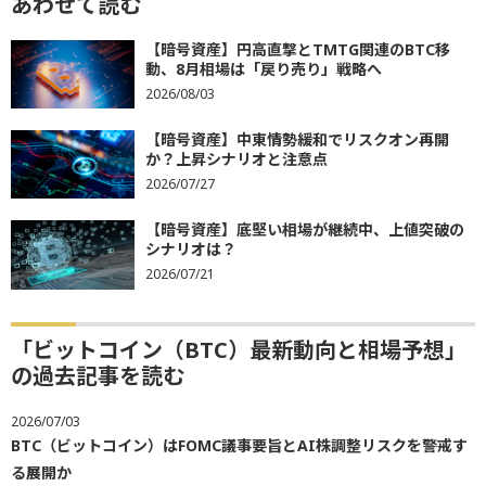
あわせて読む
【暗号資産】円高直撃とTMTG関連のBTC移
動、8月相場は「戻り売り」戦略へ
2026/08/03
【暗号資産】中東情勢緩和でリスクオン再開
か？上昇シナリオと注意点
2026/07/27
【暗号資産】底堅い相場が継続中、上値突破の
シナリオは？
2026/07/21
「ビットコイン（BTC）最新動向と相場予想」
の過去記事を読む
2026/07/03
BTC（ビットコイン）はFOMC議事要旨とAI株調整リスクを警戒す
る展開か