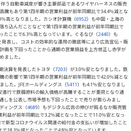
に伴う自動車減産が響き主要部品であるワイヤハーネスの販売
騰もあり第1四半期の営業利益が前年同期比で34.4％減とな
.0％高となりました。カシオ計算機（
6952
）も中国・上海の
落ち込んだことなどで第1四半期の営業利益が前年同期比で
回ったことで6.3％高となっています。ぐるなび（
2440
）も
算を発表し、コストの効率的な運用の徹底等により広告宣伝・販
計画を下回ったことから通期の営業損益を上方修正し赤字が
めました。
半期決算を発表したトヨタ（
7203
）が3.0％安となりました。鉄
の影響で第1四半期の営業利益が前年同期比で42.0％減とな
した。JFEホールディングス（
5411
）も4.1％安となりまし
安進行で鉄鋼原料の輸入価格が高騰することが重荷となり通
る見通しを公表し市場予想も下回ったことで売りが膨らみまし
ルディングス（
4689
）もデジタル広告の伸びが鈍るなか販売管
利益が前年同期比で3.2％減となったことで11.0％安となっ
業で新型コロナウイルス関連の給付金の支払いが増加したこと
18.3％減となったことで4.8％安となっています。