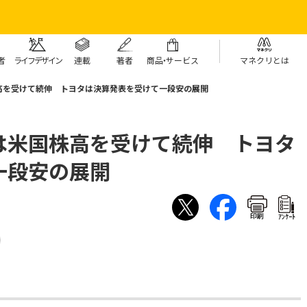
者
ライフデザイン
連載
著者
商
品・
サービス
マネクリとは
高を受けて続伸 トヨタは決算発表を受けて一段安の展開
は米国株高を受けて続伸 トヨタ
一段安の展開
印刷
ｱﾝｹｰﾄ