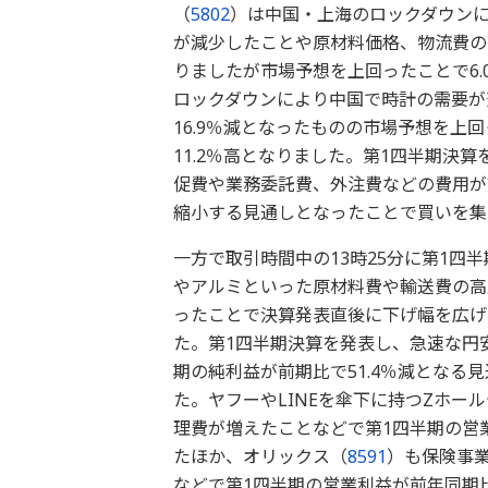
（
5802
）は中国・上海のロックダウン
が減少したことや原材料価格、物流費の高
りましたが市場予想を上回ったことで6
ロックダウンにより中国で時計の需要が
16.9％減となったものの市場予想を上
11.2％高となりました。第1四半期決
促費や業務委託費、外注費などの費用が
縮小する見通しとなったことで買いを集
一方で取引時間中の13時25分に第1四
やアルミといった原材料費や輸送費の高騰
ったことで決算発表直後に下げ幅を広げま
た。第1四半期決算を発表し、急速な円
期の純利益が前期比で51.4％減とな
た。ヤフーやLINEを傘下に持つZホー
理費が増えたことなどで第1四半期の営業
たほか、オリックス（
8591
）も保険事
などで第1四半期の営業利益が前年同期比で