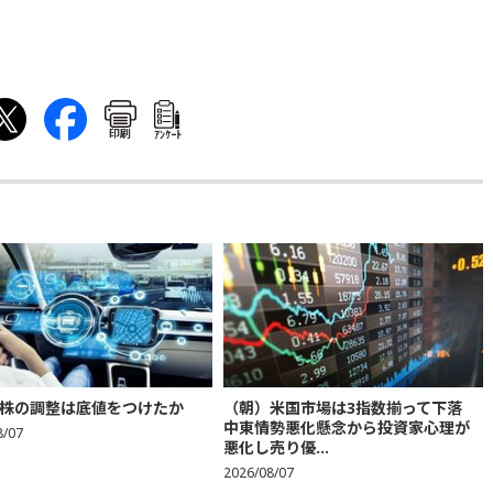
印刷
ｱﾝｹｰﾄ
株の調整は底値をつけたか
（朝）米国市場は3指数揃って下落
中東情勢悪化懸念から投資家心理が
8/07
悪化し売り優...
2026/08/07