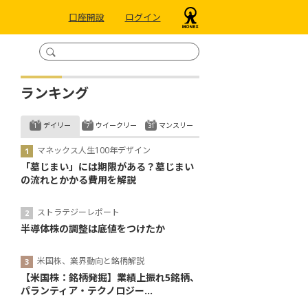
口座開設
ログイン
ランキング
デイリー
ウイークリー
マンスリー
マネックス人生100年デザイン
「墓じまい」には期限がある？墓じまい
の流れとかかる費用を解説
ストラテジーレポート
半導体株の調整は底値をつけたか
米国株、業界動向と銘柄解説
【米国株：銘柄発掘】業績上振れ5銘柄、
パランティア・テクノロジー...