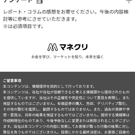
レポート・コラムの感想をお寄せください。今後の内容検
討等に参考にさせていただきます。
※は必須項目です。
お金を学び、マーケットを知り、未来を描く
ご留意事項
本コンテンツは、情報提供を目的として行っております。
本コンテンツは、当社や当社が信頼できると考える情報源から提供されたもの
を提供していますが、当社はその正確性や完全性について意見を表明し、また
保証するものではございません。有価証券の購入、売却、デリバティブ取引、
その他の取引を推奨し、勧誘するものではありません。また、過去の実績や予
想・意見は、将来の結果を保証するものではございません。提供する情報等は
作成時現在のものであり、今後予告なしに変更または削除されることがござい
ます。当社は本コンテンツの内容に依拠してお客様が取った行動の結果に対し
責任を負うものではございません。投資にかかる最終決定は、お客様ご自身の