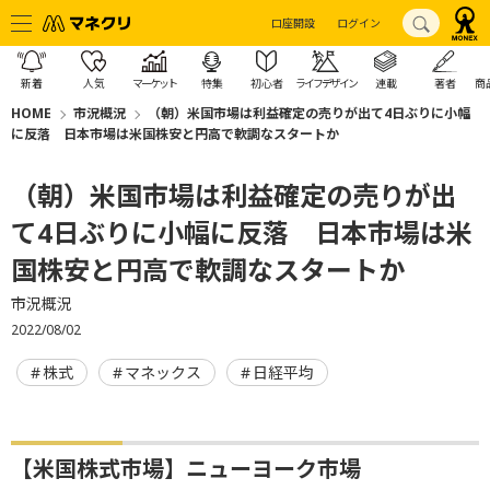
口座開設
ログイン
新着
人気
マーケット
特集
初心者
ライフデザイン
連載
著者
商
HOME
市況概況
（朝）米国市場は利益確定の売りが出て4日ぶりに小幅
に反落 日本市場は米国株安と円高で軟調なスタートか
（朝）米国市場は利益確定の売りが出
て4日ぶりに小幅に反落 日本市場は米
国株安と円高で軟調なスタートか
市況概況
2022/08/02
株式
マネックス
日経平均
【米国株式市場】ニューヨーク市場