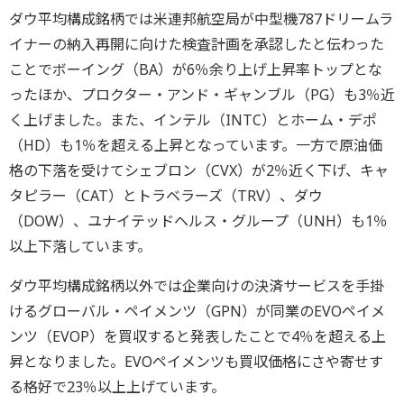
ダウ平均構成銘柄では米連邦航空局が中型機787ドリームラ
イナーの納入再開に向けた検査計画を承認したと伝わった
ことでボーイング（BA）が6％余り上げ上昇率トップとな
ったほか、プロクター・アンド・ギャンブル（PG）も3％近
く上げました。また、インテル（INTC）とホーム・デポ
（HD）も1％を超える上昇となっています。一方で原油価
格の下落を受けてシェブロン（CVX）が2％近く下げ、キャ
タピラー（CAT）とトラベラーズ（TRV）、ダウ
（DOW）、ユナイテッドヘルス・グループ（UNH）も1％
以上下落しています。
ダウ平均構成銘柄以外では企業向けの決済サービスを手掛
けるグローバル・ペイメンツ（GPN）が同業のEVOペイメ
ンツ（EVOP）を買収すると発表したことで4％を超える上
昇となりました。EVOペイメンツも買収価格にさや寄せす
る格好で23％以上上げています。