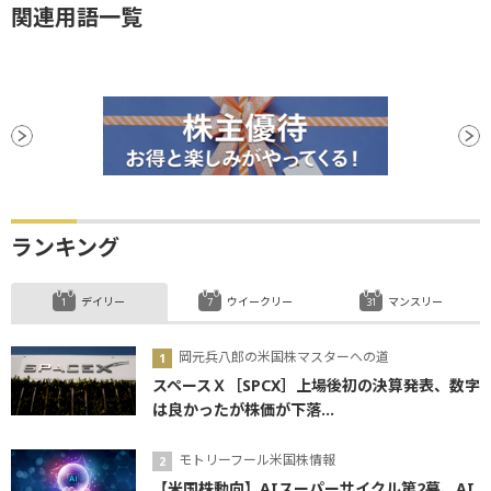
関連用語一覧
ランキング
デイリー
ウイークリー
マンスリー
岡元兵八郎の米国株マスターへの道
スペースＸ［SPCX］上場後初の決算発表、数字
は良かったが株価が下落...
モトリーフール米国株情報
【米国株動向】AIスーパーサイクル第2幕、AI