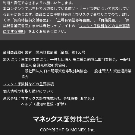
判断と責任でなさるようお願いいたします。
本コンテンツでは当社でお取扱している商品・サービス等について言及してい
る部分があります。商品ごとに手数料等およびリスクは異なりますので、詳し
くは「契約締結前交付書面」、「上場有価証券等書面」、「目論見書」、「目
論見書補完書面」または当社ウェブサイトの「
リスク・手数料などの重要事項
に関する説明
」をよくお読みください。
金融商品取引業者 関東財務局長（金商）第165号
日本証券業協会、一般社団法人 第二種金融商品取引業協会、一般社
団法人 金融先物取引業協会、
一般社団法人 日本暗号資産等取引業協会、一般社団法人 資産運用業
協会
リスク・手数料などの重要事項
個人情報のお取り扱いについて
マネックス証券株式会社
会社概要
お問合せ
ヘルプ（通知の登録・解除）
COPYRIGHT © MONEX, Inc.