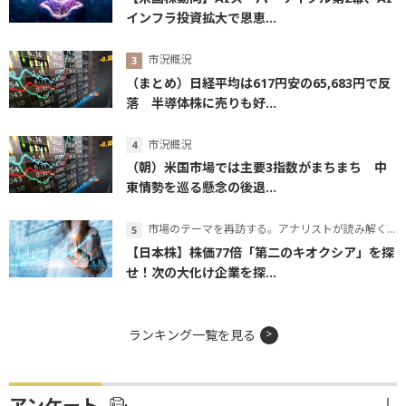
インフラ投資拡大で恩恵...
市況概況
（まとめ）日経平均は617円安の65,683円で反
落 半導体株に売りも好...
市況概況
（朝）米国市場では主要3指数がまちまち 中
東情勢を巡る懸念の後退...
市場のテーマを再訪する。アナリストが読み解くテーマの本質
【日本株】株価77倍「第二のキオクシア」を探
せ！次の大化け企業を探...
ランキング一覧を見る
アンケート