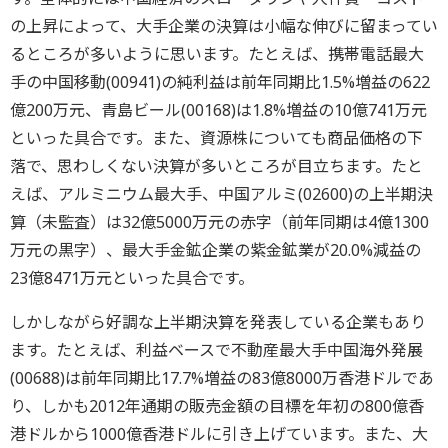
の上昇によって、大手企業の決算は小幅な伸びに留まってい
るところが多いように思います。たとえば、携帯電話最大
手の中国移動(00941)の純利益は前年同期比1.5%増益の622
億200万元、青島ビール(00168)は1.8%増益の10億741万元
といった具合です。また、資源株についても商品価格の下
落で、思わしくない決算が多いところが目立ちます。たと
えば、アルミニウム最大手、中国アルミ(02600)の上半期決
算（未監査）は32億5000万元の赤字（前年同期は4億1300
万元の黒字）、最大手金鉱企業の紫金鉱業が20.0%減益の
23億8471万元といった具合です。
しかしながら好調な上半期決算を発表している企業もあり
ます。たとえば、利益ベースで不動産最大手中国海外発展
(00688)は前年同期比17.7%増益の83億8000万香港ドルであ
り、しかも2012年通期の販売金額の目標を年初の800億香
港ドルから1000億香港ドルに引き上げています。また、大