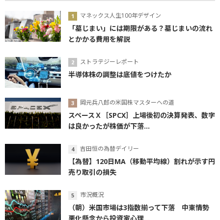
マネックス人生100年デザイン
「墓じまい」には期限がある？墓じまいの流れ
とかかる費用を解説
ストラテジーレポート
半導体株の調整は底値をつけたか
岡元兵八郎の米国株マスターへの道
スペースＸ［SPCX］上場後初の決算発表、数字
は良かったが株価が下落...
吉田恒の為替デイリー
【為替】120日MA（移動平均線）割れが示す円
売り取引の損失
市況概況
（朝）米国市場は3指数揃って下落 中東情勢
悪化懸念から投資家心理...