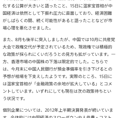
化する公算が大きいと語ったこと、15日に温家宝首相が中
国経済は依然として下振れ圧力に直面しており、経済困難
がしばらくの間、続く可能性があると語ったことなどが市
場心理を悪化させました。
また、8月も後半に突入しましたが、中国では10月に共産党
大会で政権交代が予定されているため、現政権では積極的
な政策が採られにくいだろうとの見方も拡がっています。一
方、香港市場の中国株の下落は限定的でした。こちらで
は、今月末に中国人民銀行が預金準備率を引き下げるとの
予想が相場を下支えしたようです。実際のところ、15日に
は温家宝首相が「金融政策の余地が拡大している」とコメ
ントしています。いずれにしても現在は次の政策待ちとい
う状況です。
個別企業については、2012年上半期決算発表が続いていま
す。全体的には中国経済のスローダウンや人件費・コスト