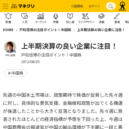
口座開設
ログイン
新着
人気
マーケット
特集
初心者
ライフデザイン
連載
著者
商
HOME
戸松信博の注目ポイント！中国株
上半期決算の良い企業に注目！
上半期決算の良い企業に注目！
戸松信博の注目ポイント！中国株
戸松 信博
2012/08/20
中国株
先週の中国本土市場は、政策期待で株価が反発した先々週
に対し、具体的な景気支援、金融緩和政策が出てくる機運
が後退したことから大きく反落となりました。先々週に発
表されたほとんどの経済指標が予想を下回った上、今週は
中国商務省の報道官が中国の輸出環境が下半期に一段と悪