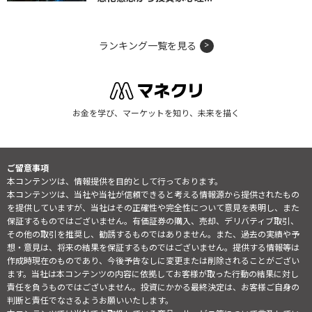
ランキング一覧を見る
お金を学び、マーケットを知り、未来を描く
ご留意事項
本コンテンツは、情報提供を目的として行っております。
本コンテンツは、当社や当社が信頼できると考える情報源から提供されたもの
を提供していますが、当社はその正確性や完全性について意見を表明し、また
保証するものではございません。有価証券の購入、売却、デリバティブ取引、
その他の取引を推奨し、勧誘するものではありません。また、過去の実績や予
想・意見は、将来の結果を保証するものではございません。提供する情報等は
作成時現在のものであり、今後予告なしに変更または削除されることがござい
ます。当社は本コンテンツの内容に依拠してお客様が取った行動の結果に対し
責任を負うものではございません。投資にかかる最終決定は、お客様ご自身の
判断と責任でなさるようお願いいたします。