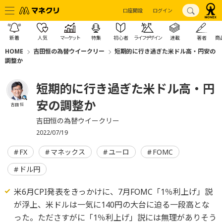
口座開設
ログイン
新着
人気
マーケット
特集
初心者
ライフデザイン
連載
著者
商
HOME
吉田恒の為替ウイークリー
短期的に行き過ぎた米ドル高・円安の
調整か
短期的に行き過ぎた米ドル高・円
安の調整か
吉田 恒
吉田恒の為替ウイークリー
2022/07/19
FX
マネックス
ユーロ
FOMC
ドル円
米6月CPI発表をきっかけに、7月FOMC「1％利上げ」説
が浮上、米ドルは一気に140円の大台に迫る一段高とな
った。たださすがに「1％利上げ」説には無理がありそう