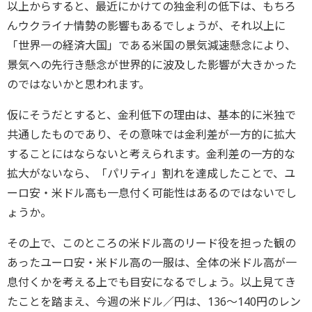
以上からすると、最近にかけての独金利の低下は、もちろ
んウクライナ情勢の影響もあるでしょうが、それ以上に
「世界一の経済大国」である米国の景気減速懸念により、
景気への先行き懸念が世界的に波及した影響が大きかった
のではないかと思われます。
仮にそうだとすると、金利低下の理由は、基本的に米独で
共通したものであり、その意味では金利差が一方的に拡大
することにはならないと考えられます。金利差の一方的な
拡大がないなら、「パリティ」割れを達成したことで、ユ
ーロ安・米ドル高も一息付く可能性はあるのではないでし
ょうか。
その上で、このところの米ドル高のリード役を担った観の
あったユーロ安・米ドル高の一服は、全体の米ドル高が一
息付くかを考える上でも目安になるでしょう。以上見てき
たことを踏まえ、今週の米ドル／円は、136～140円のレン