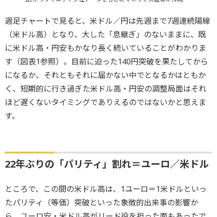
週足チャートで見ると、米ドル／円は先週まで7週連続陽線
（米ドル高）となり、大した「息継ぎ」のないままに、既
に米ドル高・円安もかなり長く続いていることがわかりま
す（図表1参照）。目前に迫った140円突破を果たしてから
になるか、それともそれに届かない中でとなるかはともか
く、短期的に行き過ぎた米ドル高・円安の調整局面はそれ
ほど遅くないタイミングでありえるのではないかと思えま
す。
22年ぶりの「パリティ」割れ＝ユーロ／米ドル
ところで、この間の米ドル高は、1ユーロ＝1米ドルといっ
たパリティ（等価）突破といった象徴的出来事の影響か
ら、ユーロ安・米ドル高がリード役を担った面もあったで