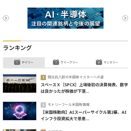
ランキング
デイリー
ウイークリー
マンスリー
岡元兵八郎の米国株マスターへの道
スペースＸ［SPCX］上場後初の決算発表、数字
は良かったが株価が下落...
モトリーフール米国株情報
【米国株動向】AIスーパーサイクル第2幕、AI
インフラ投資拡大で恩恵...