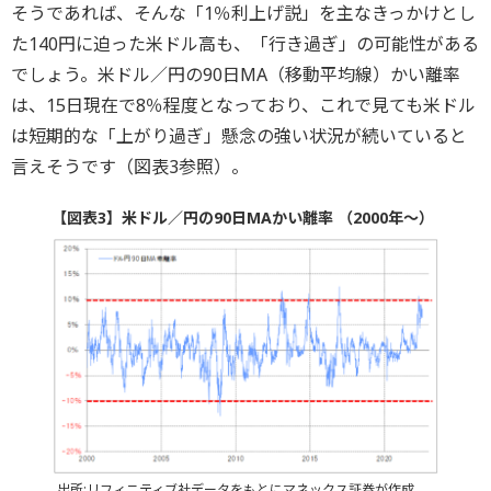
そうであれば、そんな「1％利上げ説」を主なきっかけとし
た140円に迫った米ドル高も、「行き過ぎ」の可能性がある
でしょう。米ドル／円の90日MA（移動平均線）かい離率
は、15日現在で8％程度となっており、これで見ても米ドル
は短期的な「上がり過ぎ」懸念の強い状況が続いていると
言えそうです（図表3参照）。
【図表3】米ドル／円の90日MAかい離率 （2000年～）
出所:リフィニティブ社データをもとにマネックス証券が作成