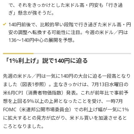
で、それをきっかけとした米ドル高・円安も「行き過
ぎ」懸念が強そうだ。
140円前後で、比較的早い段階で行き過ぎた米ドル高・円
安の調整へ転換する可能性に注目。今週の米ドル／円は
136～140円中心の展開を予想。
「1％利上げ」説で140円に迫る
先週の米ドル／円は一気に140円の大台に迫る一段高となり
ました（図表1参照）。主なきっかけは、7月13日水曜日の
米6月CPI（消費者物価指数）発表。これが前年比で事前予
想を上回る9％以上の上昇となったことを受け、一時7月
FOMC（米連邦公開市場委員会）での利上げ幅が一気に1％
に拡大するとの見方が広がり、米ドル買いを加速させると
ころとなりました。