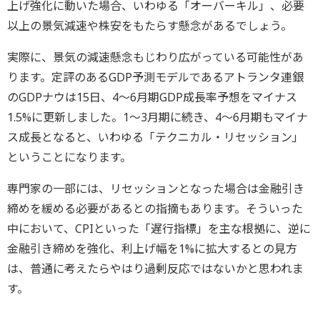
上げ強化に動いた場合、いわゆる「オーバーキル」、必要
以上の景気減速や株安をもたらす懸念があるでしょう。
実際に、景気の減速懸念もじわり広がっている可能性があ
ります。定評のあるGDP予測モデルであるアトランタ連銀
のGDPナウは15日、4～6月期GDP成長率予想をマイナス
1.5%に更新しました。1～3月期に続き、4～6月期もマイナ
ス成長となると、いわゆる「テクニカル・リセッション」
ということになります。
専門家の一部には、リセッションとなった場合は金融引き
締めを緩める必要があるとの指摘もあります。そういった
中において、CPIといった「遅行指標」を主な根拠に、逆に
金融引き締めを強化、利上げ幅を1%に拡大するとの見方
は、普通に考えたらやはり過剰反応ではないかと思われま
す。