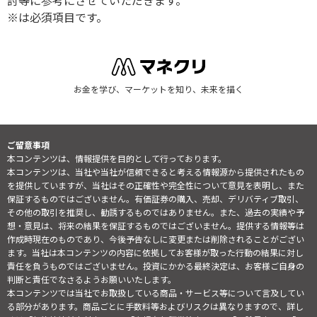
討等に参考にさせていただきます。
※は必須項目です。
お金を学び、マーケットを知り、未来を描く
ご留意事項
本コンテンツは、情報提供を目的として行っております。
本コンテンツは、当社や当社が信頼できると考える情報源から提供されたもの
を提供していますが、当社はその正確性や完全性について意見を表明し、また
保証するものではございません。有価証券の購入、売却、デリバティブ取引、
その他の取引を推奨し、勧誘するものではありません。また、過去の実績や予
想・意見は、将来の結果を保証するものではございません。提供する情報等は
作成時現在のものであり、今後予告なしに変更または削除されることがござい
ます。当社は本コンテンツの内容に依拠してお客様が取った行動の結果に対し
責任を負うものではございません。投資にかかる最終決定は、お客様ご自身の
判断と責任でなさるようお願いいたします。
本コンテンツでは当社でお取扱している商品・サービス等について言及してい
る部分があります。商品ごとに手数料等およびリスクは異なりますので、詳し