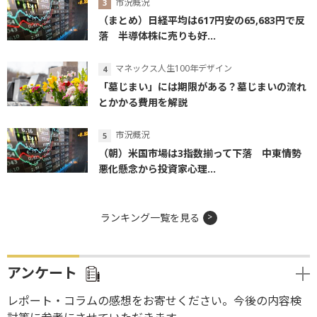
市況概況
（まとめ）日経平均は617円安の65,683円で反
落 半導体株に売りも好...
マネックス人生100年デザイン
「墓じまい」には期限がある？墓じまいの流れ
とかかる費用を解説
市況概況
（朝）米国市場は3指数揃って下落 中東情勢
悪化懸念から投資家心理...
ランキング一覧を見る
アンケート
レポート・コラムの感想をお寄せください。今後の内容検