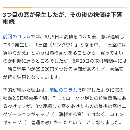
3つ目の窓が発生したが、その後の株価は下落
継続
前回のコラム
では、6月9日に高値をつけた後、窓が連続し
て3つ発生し、「三空（サンクウ）」となる中、「三空には
買いむかえ」という相場格言があることから、買ってよい
のか判断に迷うところでしたが、6月20日の取引時間中には
一時日経平均が25,520円をつける場面があるなど、大幅安
が続く結果となっています。
下落が続いた理由は、
前回のコラム
で解説したように窓の
種類と5日移動平均線、そしてローソク足との位置関係にあ
るわけですが、3つ連続して窓をあけたものの最後の窓はエ
グゾーションギャップ（＝消耗する窓）ではなく、コモン
ギャップ（＝普通の窓）だったということになりました。