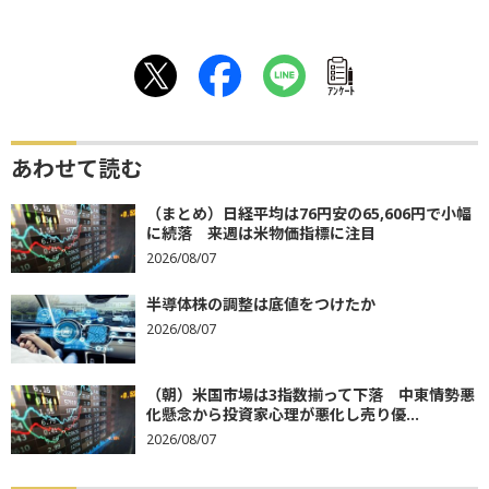
ｱﾝｹｰﾄ
あわせて読む
（まとめ）日経平均は76円安の65,606円で小幅
に続落 来週は米物価指標に注目
2026/08/07
半導体株の調整は底値をつけたか
2026/08/07
（朝）米国市場は3指数揃って下落 中東情勢悪
化懸念から投資家心理が悪化し売り優...
2026/08/07