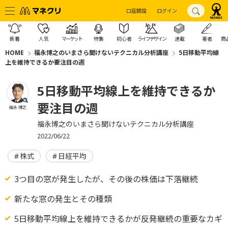
口座開設
ログイン
新着
人気
マーケット
特集
初心者
ライフデザイン
連載
著者
商
HOME
福永博之のいまさら聞けないテクニカル分析講座
5日移動平均線
上を維持できるか要注目の週
5日移動平均線上を維持できるか
要注目の週
福永 博之
福永博之のいまさら聞けないテクニカル分析講座
2022/06/22
株式
日経平均
3つ目の窓が発生したが、その後の株価は下落継続
新たな窓の発生とその種類
5日移動平均線上を維持できるかが反発継続の重要なカギ