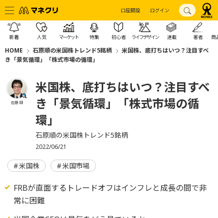
口座開設
ログイン
新着
人気
マーケット
特集
初心者
ライフデザイン
連載
著者
商
HOME
石原順の米国株トレンド5銘柄
米国株、底打ちはいつ？注目すべ
き「景気循環」「株式市場の循環」
米国株、底打ちはいつ？注目すべ
き「景気循環」「株式市場の循
石原 順
環」
石原順の米国株トレンド5銘柄
2022/06/21
米国株
米国市場
FRBが直面するトレードオフはインフレと成長の間で非
常に困難