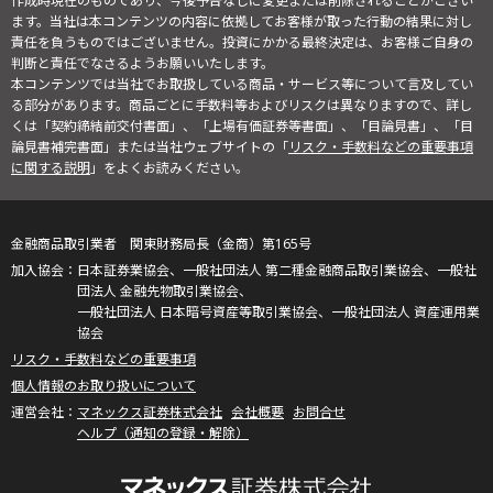
作成時現在のものであり、今後予告なしに変更または削除されることがござい
ます。当社は本コンテンツの内容に依拠してお客様が取った行動の結果に対し
責任を負うものではございません。投資にかかる最終決定は、お客様ご自身の
判断と責任でなさるようお願いいたします。
本コンテンツでは当社でお取扱している商品・サービス等について言及してい
る部分があります。商品ごとに手数料等およびリスクは異なりますので、詳し
くは「契約締結前交付書面」、「上場有価証券等書面」、「目論見書」、「目
論見書補完書面」または当社ウェブサイトの「
リスク・手数料などの重要事項
に関する説明
」をよくお読みください。
金融商品取引業者 関東財務局長（金商）第165号
日本証券業協会、一般社団法人 第二種金融商品取引業協会、一般社
団法人 金融先物取引業協会、
一般社団法人 日本暗号資産等取引業協会、一般社団法人 資産運用業
協会
リスク・手数料などの重要事項
個人情報のお取り扱いについて
マネックス証券株式会社
会社概要
お問合せ
ヘルプ（通知の登録・解除）