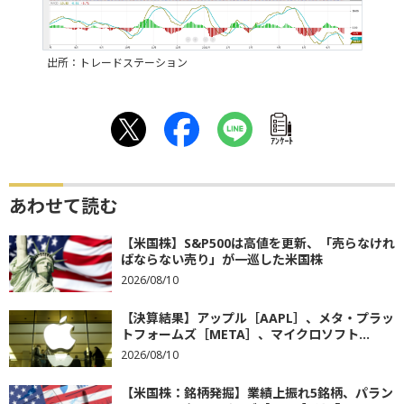
出所：トレードステーション
ｱﾝｹｰﾄ
あわせて読む
【米国株】S&P500は高値を更新、「売らなけれ
ばならない売り」が一巡した米国株
2026/08/10
【決算結果】アップル［AAPL］、メタ・プラッ
トフォームズ［META］、マイクロソフト...
2026/08/10
【米国株：銘柄発掘】業績上振れ5銘柄、パラン