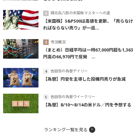
岡元兵八郎の米国株マスターへの道
【米国株】S&P500は高値を更新、「売らなけ
ればならない売り」が一巡...
市況概況
（まとめ）日経平均は一時67,000円超も1,363
円高の66,970円で反発 ...
吉田恒の為替デイリー
【為替】円安を主導した投機円売りが急減
吉田恒の為替ウイークリー
【為替】8/10～8/14の米ドル／円を予想する
ランキング一覧を見る