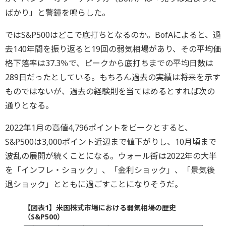
ばかり」と警鐘を鳴らした。
ではS&P500はどこで底打ちとなるのか。BofAによると、過
去140年間を振り返ると19回の弱気相場があり、その平均価
格下落率は37.3％で、ピークから底打ちまでの平均日数は
289日だったとしている。もちろん過去の実績は将来を示す
ものではないが、過去の経験則を当てはめるとすれば次の
通りとなる。
2022年1月の高値4,796ポイントをピークとすると、
S&P500は3,000ポイント近辺まで値下がりし、10月頃まで
波乱の展開が続くことになる。ウォール街は2022年の大半
を「インフレ・ショック」、「金利ショック」、「景気後
退ショック」とともに過ごすことになりそうだ。
【図表1】米国株式市場における弱気相場の歴史
（S&P500）