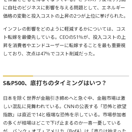
に自社のビジネスに影響を与える問題として、エネルギー
価格の変動と投入コストの上昇の2つが上位に挙げられた。
インフレの影響をどのように軽減するかについては、コス
ト転嫁を最優先している。CEOの51％が、投入コストの上
昇を消費者やエンドユーザーに転嫁することを最も重要視
しており、次点は47％でコスト削減だった。
S&P500、底打ちのタイミングはいつ？
日本を除く世界が金融引き締めへと急ぐ中、金融市場は激
しい混乱に見舞われている。CNNの公表する「恐怖と欲望
指数」は直近で14と極端な恐怖を示している。市場参加者
の多くが相場はどこで下げ止まるのか一喜一憂している
が、バンク・オブ・アメリカ（BofA）は「売りは始まった