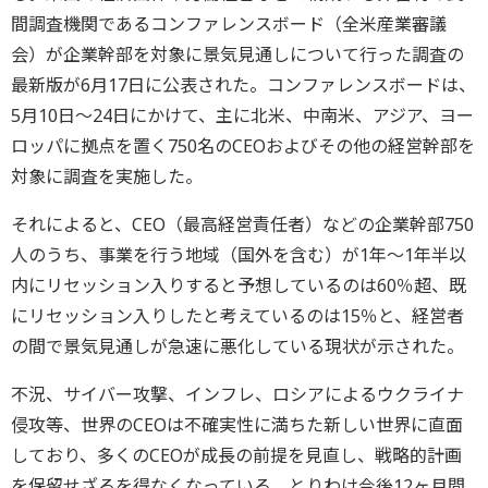
間調査機関であるコンファレンスボード（全米産業審議
会）が企業幹部を対象に景気見通しについて行った調査の
最新版が6月17日に公表された。コンファレンスボードは、
5月10日～24日にかけて、主に北米、中南米、アジア、ヨー
ロッパに拠点を置く750名のCEOおよびその他の経営幹部を
対象に調査を実施した。
それによると、CEO（最高経営責任者）などの企業幹部750
人のうち、事業を行う地域（国外を含む）が1年～1年半以
内にリセッション入りすると予想しているのは60％超、既
にリセッション入りしたと考えているのは15％と、経営者
の間で景気見通しが急速に悪化している現状が示された。
不況、サイバー攻撃、インフレ、ロシアによるウクライナ
侵攻等、世界のCEOは不確実性に満ちた新しい世界に直面
しており、多くのCEOが成長の前提を見直し、戦略的計画
を保留せざるを得なくなっている。とりわけ今後12ヶ月間