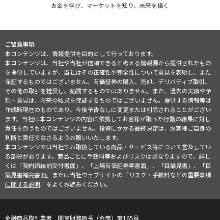
お金を学び、マーケットを知り、未来を描く
ご留意事項
本コンテンツは、情報提供を目的として行っております。
本コンテンツは、当社や当社が信頼できると考える情報源から提供されたもの
を提供していますが、当社はその正確性や完全性について意見を表明し、また
保証するものではございません。有価証券の購入、売却、デリバティブ取引、
その他の取引を推奨し、勧誘するものではありません。また、過去の実績や予
想・意見は、将来の結果を保証するものではございません。提供する情報等は
作成時現在のものであり、今後予告なしに変更または削除されることがござい
ます。当社は本コンテンツの内容に依拠してお客様が取った行動の結果に対し
責任を負うものではございません。投資にかかる最終決定は、お客様ご自身の
判断と責任でなさるようお願いいたします。
本コンテンツでは当社でお取扱している商品・サービス等について言及してい
る部分があります。商品ごとに手数料等およびリスクは異なりますので、詳し
くは「契約締結前交付書面」、「上場有価証券等書面」、「目論見書」、「目
論見書補完書面」または当社ウェブサイトの「
リスク・手数料などの重要事項
に関する説明
」をよくお読みください。
金融商品取引業者 関東財務局長（金商）第165号