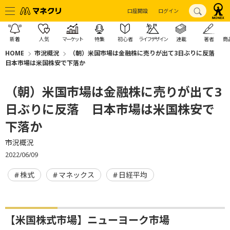
口座開設
ログイン
新着
人気
マーケット
特集
初心者
ライフデザイン
連載
著者
商
HOME
市況概況
（朝）米国市場は金融株に売りが出て3日ぶりに反落
日本市場は米国株安で下落か
（朝）米国市場は金融株に売りが出て3
日ぶりに反落 日本市場は米国株安で
下落か
市況概況
2022/06/09
株式
マネックス
日経平均
【米国株式市場】ニューヨーク市場