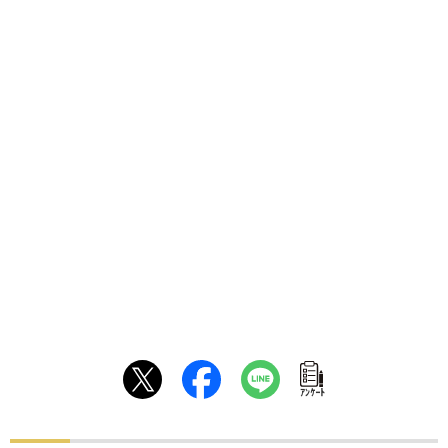
ｱﾝｹｰﾄ