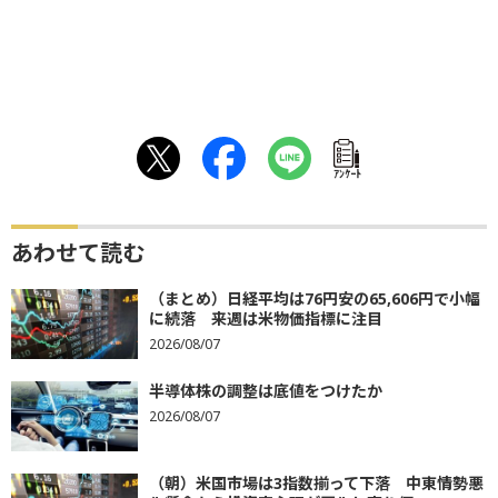
ｱﾝｹｰﾄ
あわせて読む
（まとめ）日経平均は76円安の65,606円で小幅
に続落 来週は米物価指標に注目
2026/08/07
半導体株の調整は底値をつけたか
2026/08/07
（朝）米国市場は3指数揃って下落 中東情勢悪