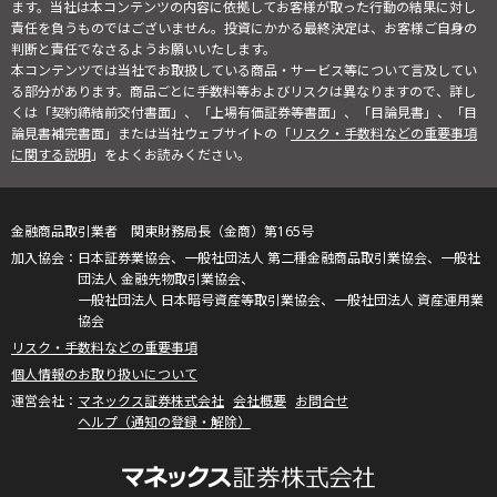
ます。当社は本コンテンツの内容に依拠してお客様が取った行動の結果に対し
責任を負うものではございません。投資にかかる最終決定は、お客様ご自身の
判断と責任でなさるようお願いいたします。
本コンテンツでは当社でお取扱している商品・サービス等について言及してい
る部分があります。商品ごとに手数料等およびリスクは異なりますので、詳し
くは「契約締結前交付書面」、「上場有価証券等書面」、「目論見書」、「目
論見書補完書面」または当社ウェブサイトの「
リスク・手数料などの重要事項
に関する説明
」をよくお読みください。
金融商品取引業者 関東財務局長（金商）第165号
日本証券業協会、一般社団法人 第二種金融商品取引業協会、一般社
団法人 金融先物取引業協会、
一般社団法人 日本暗号資産等取引業協会、一般社団法人 資産運用業
協会
リスク・手数料などの重要事項
個人情報のお取り扱いについて
マネックス証券株式会社
会社概要
お問合せ
ヘルプ（通知の登録・解除）