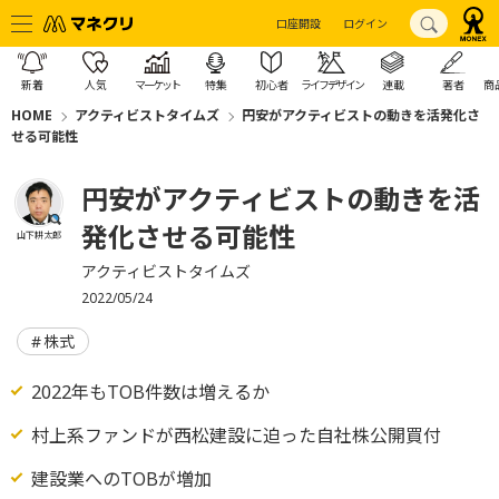
口座開設
ログイン
新着
人気
マーケット
特集
初心者
ライフデザイン
連載
著者
商
HOME
アクティビストタイムズ
円安がアクティビストの動きを活発化さ
せる可能性
円安がアクティビストの動きを活
発化させる可能性
山下耕太郎
アクティビストタイムズ
2022/05/24
株式
2022年もTOB件数は増えるか
村上系ファンドが西松建設に迫った自社株公開買付
建設業へのTOBが増加