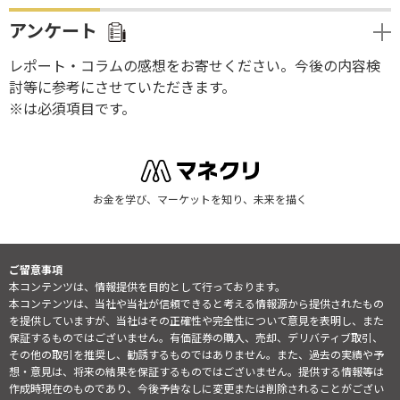
アンケート
レポート・コラムの感想をお寄せください。今後の内容検
討等に参考にさせていただきます。
※は必須項目です。
お金を学び、マーケットを知り、未来を描く
ご留意事項
本コンテンツは、情報提供を目的として行っております。
本コンテンツは、当社や当社が信頼できると考える情報源から提供されたもの
を提供していますが、当社はその正確性や完全性について意見を表明し、また
保証するものではございません。有価証券の購入、売却、デリバティブ取引、
その他の取引を推奨し、勧誘するものではありません。また、過去の実績や予
想・意見は、将来の結果を保証するものではございません。提供する情報等は
作成時現在のものであり、今後予告なしに変更または削除されることがござい