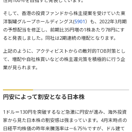
性向100％を目指すと発表しています。
そして、香港の投資ファンドから株主提案を受けていた東
洋製罐グループホールディングス(
5901
）も、2022年3月期
の予想配当を修正し、前期比35円増の1株あたり78円にす
ると発表しました。同社は2期連続の増配となります。
上記のように、アクティビストからの敵対的TOB対策とし
て、増配や自社株買いなどの株主還元策を積極的に行う企
業が見られます。
円安によって割安となる日本株
1ドル＝130円を突破するなど急激に円安が進み、海外投資
家から見た日本株の割安感は強まっています。4月末時点の
日経平均株価の昨年来騰落率は－6.75％ですが、ドル建て