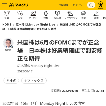
口座開設
ログイン
新着
人気
マーケット
特集
初心者
ライフデザイン
連載
著者
商
HOME
広木隆のMonday Night Live
米国株は6月のFOMCまでが正念
場 日本株は好業績確認で割安修正を期待
米国株は6月のFOMCまでが正念
場 日本株は好業績確認で割安修
広木 隆
正を期待
広木隆のMonday Night Live
2022/05/17
株式
マネックス
[収録日]
2022/05/16
[再生時間]
32:44
2022年5月16日（月）Monday Night Liveの内容