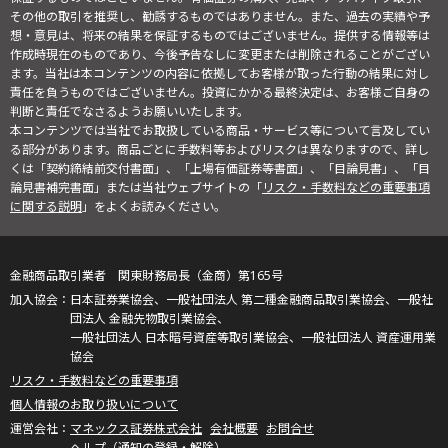
その他の取引を推奨し、勧誘するものではありません。また、過去の実績や予
想・意見は、将来の結果を保証するものではございません。提供する情報等は
作成時現在のものであり、今後予告なしに変更または削除されることがござい
ます。当社は本コンテンツの内容に依拠してお客様が取った行動の結果に対し
責任を負うものではございません。投資にかかる最終決定は、お客様ご自身の
判断と責任でなさるようお願いいたします。
本コンテンツでは当社でお取扱している商品・サービス等について言及してい
る部分があります。商品ごとに手数料等およびリスクは異なりますので、詳し
くは「契約締結前交付書面」、「上場有価証券等書面」、「目論見書」、「目
論見書補完書面」または当社ウェブサイトの「
リスク・手数料などの重要事項
に関する説明
」をよくお読みください。
金融商品取引業者 関東財務局長（金商）第165号
日本証券業協会、一般社団法人 第二種金融商品取引業協会、一般社
団法人 金融先物取引業協会、
一般社団法人 日本暗号資産等取引業協会、一般社団法人 資産運用業
協会
リスク・手数料などの重要事項
個人情報のお取り扱いについて
マネックス証券株式会社
会社概要
お問合せ
ヘルプ（通知の登録・解除）