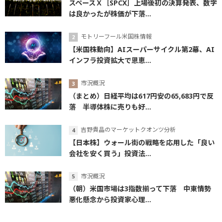
スペースＸ［SPCX］上場後初の決算発表、数字
は良かったが株価が下落...
モトリーフール米国株情報
【米国株動向】AIスーパーサイクル第2幕、AI
インフラ投資拡大で恩恵...
市況概況
（まとめ）日経平均は617円安の65,683円で反
落 半導体株に売りも好...
吉野貴晶のマーケットクオンツ分析
【日本株】ウォール街の戦略を応用した「良い
会社を安く買う」投資法...
市況概況
（朝）米国市場は3指数揃って下落 中東情勢
悪化懸念から投資家心理...