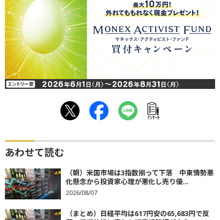
ｱﾝｹｰﾄ
あわせて読む
（朝）米国市場は3指数揃って下落 中東情勢悪
化懸念から投資家心理が悪化し売り優...
2026/08/07
（まとめ）日経平均は617円安の65,683円で反