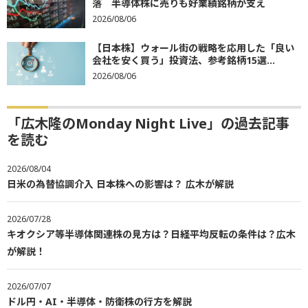
落 半導体株に売りも好業績銘柄が支え
2026/08/06
【日本株】ウォール街の戦略を応用した「良い
会社を安く買う」投資法、参考銘柄15選...
2026/08/06
「広木隆のMonday Night Live」の過去記事
を読む
2026/08/04
日米の為替協調介入 日本株への影響は？ 広木が解説
2026/07/28
キオクシア等半導体関連株の見方は？日経平均反転の条件は？広木
が解説！
2026/07/07
ドル円・AI・半導体・防衛株の行方を解説