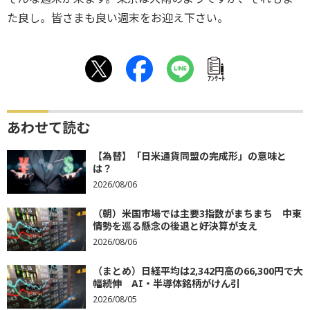
た良し。皆さまも良い週末をお迎え下さい。
ｱﾝｹｰﾄ
あわせて読む
【為替】「日米通貨同盟の完成形」の意味と
は？
2026/08/06
（朝）米国市場では主要3指数がまちまち 中東
情勢を巡る懸念の後退と好決算が支え
2026/08/06
（まとめ）日経平均は2,342円高の66,300円で大
幅続伸 AI・半導体銘柄がけん引
2026/08/05