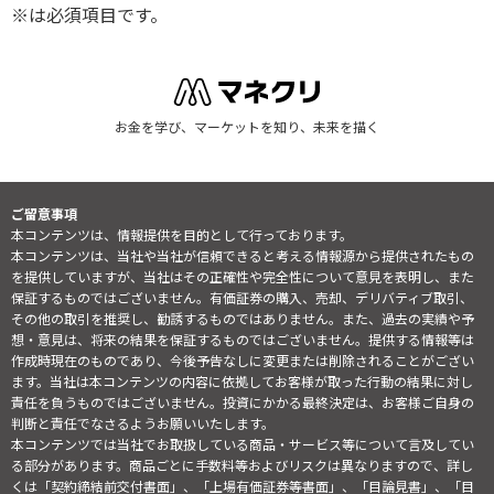
※は必須項目です。
お金を学び、マーケットを知り、未来を描く
ご留意事項
本コンテンツは、情報提供を目的として行っております。
本コンテンツは、当社や当社が信頼できると考える情報源から提供されたもの
を提供していますが、当社はその正確性や完全性について意見を表明し、また
保証するものではございません。有価証券の購入、売却、デリバティブ取引、
その他の取引を推奨し、勧誘するものではありません。また、過去の実績や予
想・意見は、将来の結果を保証するものではございません。提供する情報等は
作成時現在のものであり、今後予告なしに変更または削除されることがござい
ます。当社は本コンテンツの内容に依拠してお客様が取った行動の結果に対し
責任を負うものではございません。投資にかかる最終決定は、お客様ご自身の
判断と責任でなさるようお願いいたします。
本コンテンツでは当社でお取扱している商品・サービス等について言及してい
る部分があります。商品ごとに手数料等およびリスクは異なりますので、詳し
くは「契約締結前交付書面」、「上場有価証券等書面」、「目論見書」、「目