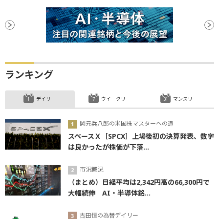
ランキング
デイリー
ウイークリー
マンスリー
岡元兵八郎の米国株マスターへの道
スペースＸ［SPCX］上場後初の決算発表、数字
は良かったが株価が下落...
市況概況
（まとめ）日経平均は2,342円高の66,300円で
大幅続伸 AI・半導体銘...
吉田恒の為替デイリー