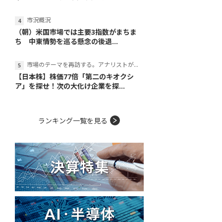
市況概況
（朝）米国市場では主要3指数がまちま
ち 中東情勢を巡る懸念の後退...
市場のテーマを再訪する。アナリストが読み解くテーマの本質
【日本株】株価77倍「第二のキオクシ
ア」を探せ！次の大化け企業を探...
ランキング一覧を見る