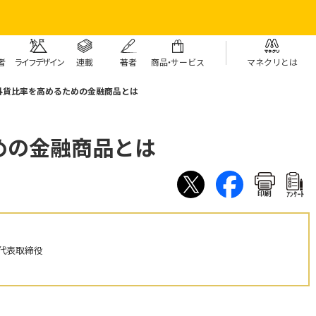
者
ライフデザイン
連載
著者
商
品・
サービス
マネクリとは
外貨比率を高めるための金融商品とは
めの金融商品とは
印刷
ｱﾝｹｰﾄ
代表取締役