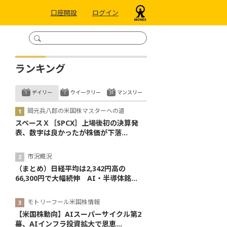
口座開設
ログイン
ランキング
デイリー
ウイークリー
マンスリー
岡元兵八郎の米国株マスターへの道
スペースＸ［SPCX］上場後初の決算発
表、数字は良かったが株価が下落...
市況概況
（まとめ）日経平均は2,342円高の
66,300円で大幅続伸 AI・半導体銘...
モトリーフール米国株情報
【米国株動向】AIスーパーサイクル第2
幕、AIインフラ投資拡大で恩恵...