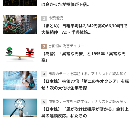
は良かったが株価が下落...
市況概況
（まとめ）日経平均は2,342円高の66,300円で
大幅続伸 AI・半導体銘...
吉田恒の為替デイリー
【為替】「異常な円安」と1995年「異常な円
高」
市場のテーマを再訪する。アナリストが読み解くテーマの本質
【日本株】株価77倍「第二のキオクシア」を探
せ！次の大化け企業を探...
市場のテーマを再訪する。アナリストが読み解くテーマの本質
【日本株】「風が吹けば桶屋が儲かる」金利上
昇の連鎖反応。私たちの...