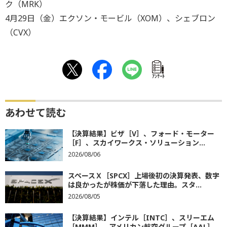
ク（MRK）
4月29日（金）エクソン・モービル（XOM）、シェブロン
（CVX）
ｱﾝｹｰﾄ
あわせて読む
【決算結果】ビザ［V］、フォード・モーター
［F］、スカイワークス・ソリューション...
2026/08/06
スペースＸ［SPCX］上場後初の決算発表、数字
は良かったが株価が下落した理由。スタ...
2026/08/05
【決算結果】インテル［INTC］、スリーエム
［MMM］、アメリカン航空グループ［AAL］...