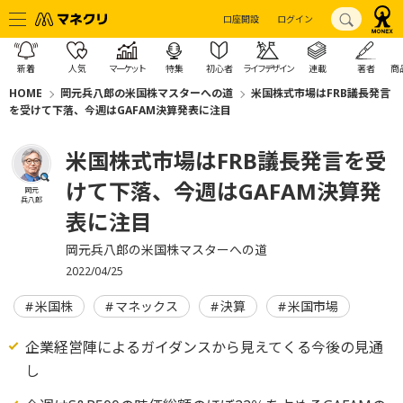
口座開設
ログイン
新着
人気
マーケット
特集
初心者
ライフデザイン
連載
著者
商
HOME
岡元兵八郎の米国株マスターへの道
米国株式市場はFRB議長発言
を受けて下落、今週はGAFAM決算発表に注目
米国株式市場はFRB議長発言を受
けて下落、今週はGAFAM決算発
岡元
兵八郎
表に注目
岡元兵八郎の米国株マスターへの道
2022/04/25
米国株
マネックス
決算
米国市場
企業経営陣によるガイダンスから見えてくる今後の見通
し