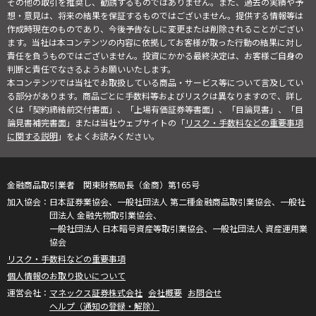
その他の取引を推奨し、勧誘するものではありません。また、過去の実績や予
想・意見は、将来の結果を保証するものではございません。提供する情報等は
作成時現在のものであり、今後予告なしに変更または削除されることがござい
ます。当社は本コンテンツの内容に依拠してお客様が取った行動の結果に対し
責任を負うものではございません。投資にかかる最終決定は、お客様ご自身の
判断と責任でなさるようお願いいたします。
本コンテンツでは当社でお取扱している商品・サービス等について言及してい
る部分があります。商品ごとに手数料等およびリスクは異なりますので、詳し
くは「契約締結前交付書面」、「上場有価証券等書面」、「目論見書」、「目
論見書補完書面」または当社ウェブサイトの「
リスク・手数料などの重要事項
に関する説明
」をよくお読みください。
金融商品取引業者 関東財務局長（金商）第165号
日本証券業協会、一般社団法人 第二種金融商品取引業協会、一般社
団法人 金融先物取引業協会、
一般社団法人 日本暗号資産等取引業協会、一般社団法人 資産運用業
協会
リスク・手数料などの重要事項
個人情報のお取り扱いについて
マネックス証券株式会社
会社概要
お問合せ
ヘルプ（通知の登録・解除）