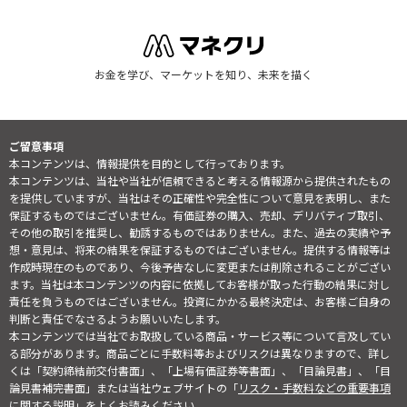
お金を学び、マーケットを知り、未来を描く
ご留意事項
本コンテンツは、情報提供を目的として行っております。
本コンテンツは、当社や当社が信頼できると考える情報源から提供されたもの
を提供していますが、当社はその正確性や完全性について意見を表明し、また
保証するものではございません。有価証券の購入、売却、デリバティブ取引、
その他の取引を推奨し、勧誘するものではありません。また、過去の実績や予
想・意見は、将来の結果を保証するものではございません。提供する情報等は
作成時現在のものであり、今後予告なしに変更または削除されることがござい
ます。当社は本コンテンツの内容に依拠してお客様が取った行動の結果に対し
責任を負うものではございません。投資にかかる最終決定は、お客様ご自身の
判断と責任でなさるようお願いいたします。
本コンテンツでは当社でお取扱している商品・サービス等について言及してい
る部分があります。商品ごとに手数料等およびリスクは異なりますので、詳し
くは「契約締結前交付書面」、「上場有価証券等書面」、「目論見書」、「目
論見書補完書面」または当社ウェブサイトの「
リスク・手数料などの重要事項
に関する説明
」をよくお読みください。