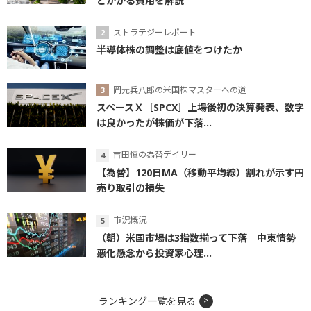
とかかる費用を解説
ストラテジーレポート
半導体株の調整は底値をつけたか
岡元兵八郎の米国株マスターへの道
スペースＸ［SPCX］上場後初の決算発表、数字
は良かったが株価が下落...
吉田恒の為替デイリー
【為替】120日MA（移動平均線）割れが示す円
売り取引の損失
市況概況
（朝）米国市場は3指数揃って下落 中東情勢
悪化懸念から投資家心理...
ランキング一覧を見る