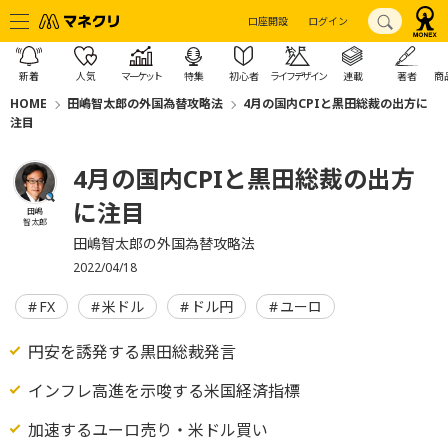
口座開設
ログイン
新着
人気
マーケット
特集
初心者
ライフデザイン
連載
著者
商
HOME
田嶋智太郎の外国為替攻略法
4月の国内CPIと黒田総裁の出方に
注目
4月の国内CPIと黒田総裁の出方
に注目
田嶋
智太郎
田嶋智太郎の外国為替攻略法
2022/04/18
FX
米ドル
ドル円
ユーロ
円安を誘発する黒田総裁発言
インフレ高進を示唆する米国経済指標
加速するユーロ売り・米ドル買い