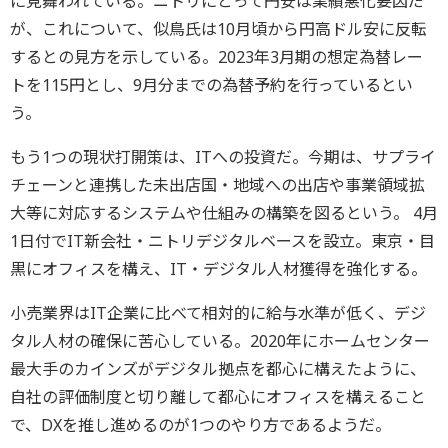
に見舞われている。ニトリにとって円安は業績悪化要因だ
が、これについて、似鳥氏は10月頃から円高ドル安に反転
するとの見方を示している。2023年3月期の想定為替レー
トを115円とし、9月分までの為替予約を行っているとい
う。
もう1つの現状打開策は、ITへの投資だ。今期は、サプライ
チェーンと連携した未出店国・地域への出店や事業領域拡
大等に対応するシステムや仕組みの構築を図るという。 4月
1日付でIT新会社・ニトリデジタルベースを設立。東京・目
黒にオフィスを構え、IT・デジタル人材獲得を強化する。
小売業界はIT企業に比べて相対的に給与水準が低く、デジ
タル人材の確保に苦心している。2020年にホームセンター
最大手のカインズがデジタル拠点を都心に構えたように、
自社の評価制度と切り離して都心にオフィスを構えること
で、DXを推し進めるのが1つのやり方であるようだ。