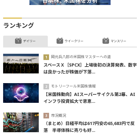
ランキング
デイリー
ウイークリー
マンスリー
岡元兵八郎の米国株マスターへの道
スペースＸ［SPCX］上場後初の決算発表、数字
は良かったが株価が下落...
モトリーフール米国株情報
【米国株動向】AIスーパーサイクル第2幕、AI
インフラ投資拡大で恩恵...
市況概況
（まとめ）日経平均は617円安の65,683円で反
落 半導体株に売りも好...