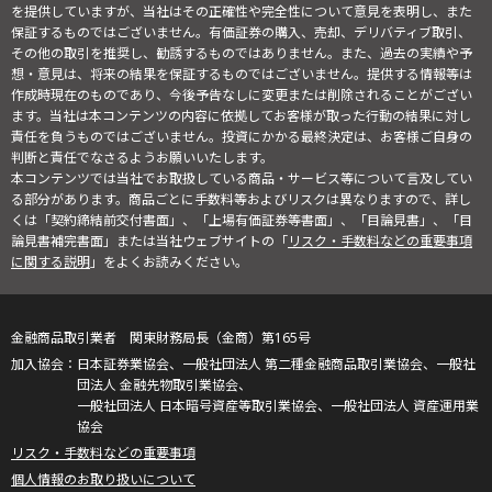
を提供していますが、当社はその正確性や完全性について意見を表明し、また
保証するものではございません。有価証券の購入、売却、デリバティブ取引、
その他の取引を推奨し、勧誘するものではありません。また、過去の実績や予
想・意見は、将来の結果を保証するものではございません。提供する情報等は
作成時現在のものであり、今後予告なしに変更または削除されることがござい
ます。当社は本コンテンツの内容に依拠してお客様が取った行動の結果に対し
責任を負うものではございません。投資にかかる最終決定は、お客様ご自身の
判断と責任でなさるようお願いいたします。
本コンテンツでは当社でお取扱している商品・サービス等について言及してい
る部分があります。商品ごとに手数料等およびリスクは異なりますので、詳し
くは「契約締結前交付書面」、「上場有価証券等書面」、「目論見書」、「目
論見書補完書面」または当社ウェブサイトの「
リスク・手数料などの重要事項
に関する説明
」をよくお読みください。
金融商品取引業者 関東財務局長（金商）第165号
日本証券業協会、一般社団法人 第二種金融商品取引業協会、一般社
団法人 金融先物取引業協会、
一般社団法人 日本暗号資産等取引業協会、一般社団法人 資産運用業
協会
リスク・手数料などの重要事項
個人情報のお取り扱いについて