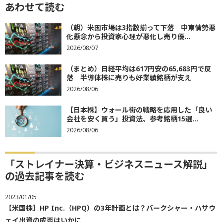
あわせて読む
（朝）米国市場は3指数揃って下落 中東情勢悪
化懸念から投資家心理が悪化し売り優...
2026/08/07
（まとめ）日経平均は617円安の65,683円で反
落 半導体株に売りも好業績銘柄が支え
2026/08/06
【日本株】ウォール街の戦略を応用した「良い
会社を安く買う」投資法、参考銘柄15選...
2026/08/06
「ストレイナー決算・ビジネスニュース解説」
の過去記事を読む
2023/01/05
【米国株】HP Inc.（HPQ）の3年計画とは？バークシャー・ハサウ
ェイ出資の成否はいかに