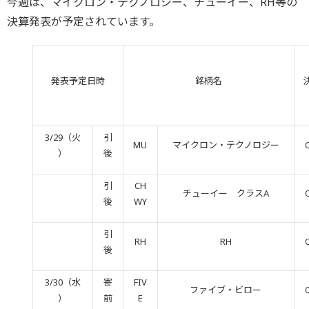
今週は、マイクロン・テクノロジー、チューイー、RH等の
決算発表が予定されています。
発表予定日時
銘柄名
3/29（火
引
MU
マイクロン・テクノロジー
）
後
引
CH
チューイー クラスA
後
WY
引
RH
RH
後
3/30（水
寄
FIV
ファイブ・ビロー
）
前
E