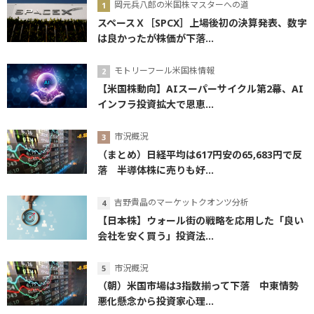
岡元兵八郎の米国株マスターへの道
スペースＸ［SPCX］上場後初の決算発表、数字
は良かったが株価が下落...
モトリーフール米国株情報
【米国株動向】AIスーパーサイクル第2幕、AI
インフラ投資拡大で恩恵...
市況概況
（まとめ）日経平均は617円安の65,683円で反
落 半導体株に売りも好...
吉野貴晶のマーケットクオンツ分析
【日本株】ウォール街の戦略を応用した「良い
会社を安く買う」投資法...
市況概況
（朝）米国市場は3指数揃って下落 中東情勢
悪化懸念から投資家心理...