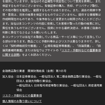
を提供していますが、当社はその正確性や完全性について意見を表明し、また
保証するものではございません。有価証券の購入、売却、デリバティブ取引、
その他の取引を推奨し、勧誘するものではありません。また、過去の実績や予
想・意見は、将来の結果を保証するものではございません。提供する情報等は
作成時現在のものであり、今後予告なしに変更または削除されることがござい
ます。当社は本コンテンツの内容に依拠してお客様が取った行動の結果に対し
責任を負うものではございません。投資にかかる最終決定は、お客様ご自身の
判断と責任でなさるようお願いいたします。
本コンテンツでは当社でお取扱している商品・サービス等について言及してい
る部分があります。商品ごとに手数料等およびリスクは異なりますので、詳し
くは「契約締結前交付書面」、「上場有価証券等書面」、「目論見書」、「目
論見書補完書面」または当社ウェブサイトの「
リスク・手数料などの重要事項
に関する説明
」をよくお読みください。
金融商品取引業者 関東財務局長（金商）第165号
日本証券業協会、一般社団法人 第二種金融商品取引業協会、一般社
団法人 金融先物取引業協会、
一般社団法人 日本暗号資産等取引業協会、一般社団法人 資産運用業
協会
リスク・手数料などの重要事項
個人情報のお取り扱いについて