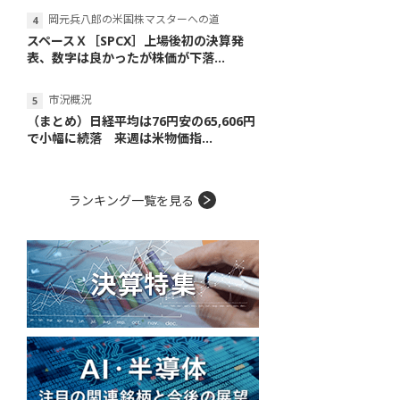
岡元兵八郎の米国株マスターへの道
スペースＸ［SPCX］上場後初の決算発
表、数字は良かったが株価が下落...
市況概況
（まとめ）日経平均は76円安の65,606円
で小幅に続落 来週は米物価指...
ランキング一覧を見る