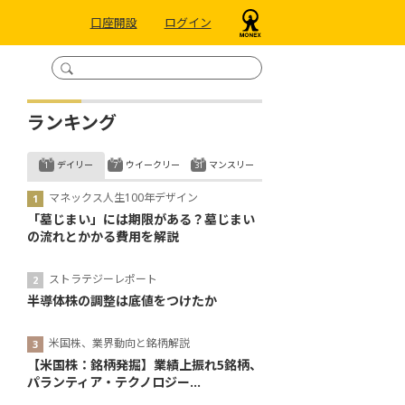
口座開設
ログイン
ランキング
デイリー
ウイークリー
マンスリー
マネックス人生100年デザイン
「墓じまい」には期限がある？墓じまい
の流れとかかる費用を解説
ストラテジーレポート
半導体株の調整は底値をつけたか
米国株、業界動向と銘柄解説
【米国株：銘柄発掘】業績上振れ5銘柄、
パランティア・テクノロジー...