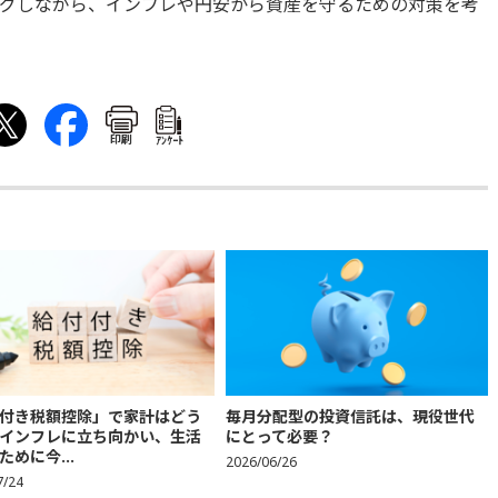
グしながら、インフレや円安から資産を守るための対策を考
印刷
ｱﾝｹｰﾄ
付き税額控除」で家計はどう
毎月分配型の投資信託は、現役世代
インフレに立ち向かい、生活
にとって必要？
ために今...
2026/06/26
7/24