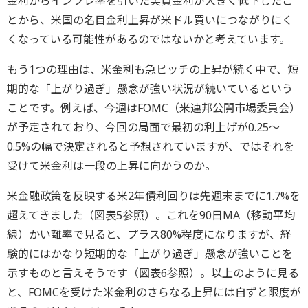
金利からインフレ率を引いた実質金利が大きく低下したこ
とから、米国の名目金利上昇が米ドル買いにつながりにく
くなっている可能性があるのではないかと考えています。
もう1つの理由は、米金利も急ピッチの上昇が続く中で、短
期的な「上がり過ぎ」懸念が強い状況が続いているという
ことです。例えば、今週はFOMC（米連邦公開市場委員会）
が予定されており、今回の局面で最初の利上げが0.25～
0.5%の幅で決定されると予想されていますが、ではそれを
受けて米金利は一段の上昇に向かうのか。
米金融政策を反映する米2年債利回りは先週末までに1.7%を
超えてきました（図表5参照）。これを90日MA（移動平均
線）かい離率で見ると、プラス80%程度になりますが、経
験的にはかなり短期的な「上がり過ぎ」懸念が強いことを
示すものと言えそうです（図表6参照）。以上のように見る
と、FOMCを受けた米金利のさらなる上昇には自ずと限度が