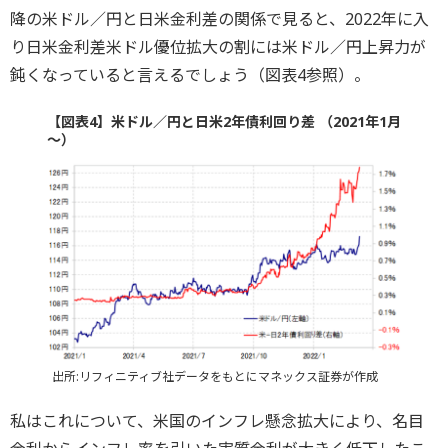
降の米ドル／円と日米金利差の関係で見ると、2022年に入
り日米金利差米ドル優位拡大の割には米ドル／円上昇力が
鈍くなっていると言えるでしょう（図表4参照）。
【図表4】米ドル／円と日米2年債利回り差 （2021年1月
～）
出所:リフィニティブ社データをもとにマネックス証券が作成
私はこれについて、米国のインフレ懸念拡大により、名目