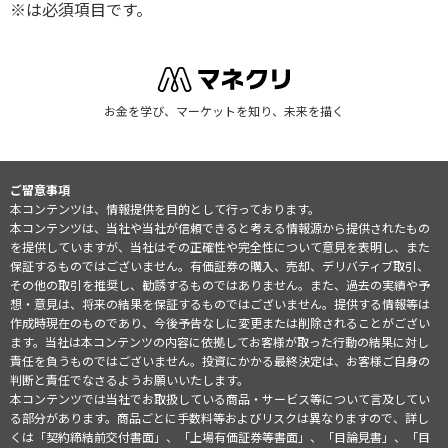
※は必須項目です。
お金を学び、マーケットを知り、未来を描く
ご留意事項
本コンテンツは、情報提供を目的として行っております。
本コンテンツは、当社や当社が信頼できると考える情報源から提供されたもの
を提供していますが、当社はその正確性や完全性について意見を表明し、また
保証するものではございません。有価証券の購入、売却、デリバティブ取引、
その他の取引を推奨し、勧誘するものではありません。また、過去の実績や予
想・意見は、将来の結果を保証するものではございません。提供する情報等は
作成時現在のものであり、今後予告なしに変更または削除されることがござい
ます。当社は本コンテンツの内容に依拠してお客様が取った行動の結果に対し
責任を負うものではございません。投資にかかる最終決定は、お客様ご自身の
判断と責任でなさるようお願いいたします。
本コンテンツでは当社でお取扱している商品・サービス等について言及してい
る部分があります。商品ごとに手数料等およびリスクは異なりますので、詳し
くは「契約締結前交付書面」、「上場有価証券等書面」、「目論見書」、「目