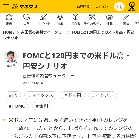
口座開設
ログイン
新着
人気
マーケット
特集
初心者
ライフデザイン
連載
著者
商
HOME
吉田恒の為替ウイークリー
FOMCと120円までの米ドル高・円安
シナリオ
FOMCと120円までの米ドル高・
円安シナリオ
吉田 恒
吉田恒の為替ウイークリー
2022/03/14
FX
マネックス
ドル円
インフレ
FOMC
金利
米ドル／円は先週、長く続いてきた小動きのレンジを
「上放れ」したことから、しばらくこれまでのレンジの
上限だった116円以下に下落せず、上値を模索する展開が