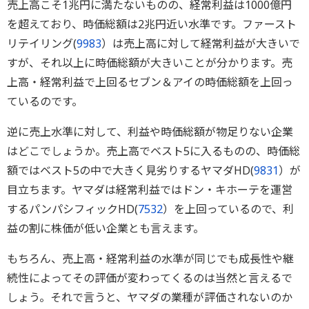
売上高こそ1兆円に満たないものの、経常利益は1000億円
を超えており、時価総額は2兆円近い水準です。ファースト
リテイリング(
9983
）は売上高に対して経常利益が大きいで
すが、それ以上に時価総額が大きいことが分かります。売
上高・経常利益で上回るセブン＆アイの時価総額を上回っ
ているのです。
逆に売上水準に対して、利益や時価総額が物足りない企業
はどこでしょうか。売上高でベスト5に入るものの、時価総
額ではベスト5の中で大きく見劣りするヤマダHD(
9831
）が
目立ちます。ヤマダは経常利益ではドン・キホーテを運営
するパンパシフィックHD(
7532
）を上回っているので、利
益の割に株価が低い企業とも言えます。
もちろん、売上高・経常利益の水準が同じでも成長性や継
続性によってその評価が変わってくるのは当然と言えるで
しょう。それで言うと、ヤマダの業種が評価されないのか