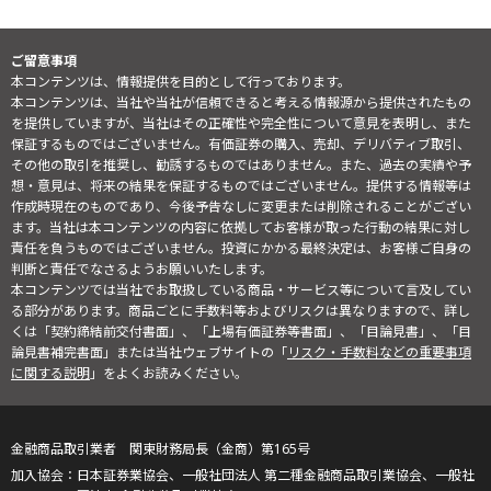
ご留意事項
本コンテンツは、情報提供を目的として行っております。
本コンテンツは、当社や当社が信頼できると考える情報源から提供されたもの
を提供していますが、当社はその正確性や完全性について意見を表明し、また
保証するものではございません。有価証券の購入、売却、デリバティブ取引、
その他の取引を推奨し、勧誘するものではありません。また、過去の実績や予
想・意見は、将来の結果を保証するものではございません。提供する情報等は
作成時現在のものであり、今後予告なしに変更または削除されることがござい
ます。当社は本コンテンツの内容に依拠してお客様が取った行動の結果に対し
責任を負うものではございません。投資にかかる最終決定は、お客様ご自身の
判断と責任でなさるようお願いいたします。
本コンテンツでは当社でお取扱している商品・サービス等について言及してい
る部分があります。商品ごとに手数料等およびリスクは異なりますので、詳し
くは「契約締結前交付書面」、「上場有価証券等書面」、「目論見書」、「目
論見書補完書面」または当社ウェブサイトの「
リスク・手数料などの重要事項
に関する説明
」をよくお読みください。
金融商品取引業者 関東財務局長（金商）第165号
日本証券業協会、一般社団法人 第二種金融商品取引業協会、一般社