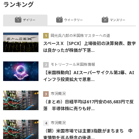
ランキング
デイリー
ウイークリー
マンスリー
岡元兵八郎の米国株マスターへの道
スペースＸ［SPCX］上場後初の決算発表、数字
は良かったが株価が下落...
モトリーフール米国株情報
【米国株動向】AIスーパーサイクル第2幕、AI
インフラ投資拡大で恩恵...
市況概況
（まとめ）日経平均は617円安の65,683円で反
落 半導体株に売りも好...
市況概況
（朝）米国市場では主要3指数がまちまち 中
東情勢を巡る懸念の後退...