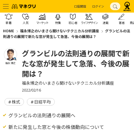
口座開設
ログイン
新着
人気
マーケット
特集
初心者
ライフデザイン
連載
著者
商
HOME
福永博之のいまさら聞けないテクニカル分析講座
グランビルの法
則通りの展開で新たな窓が発生して急落、今後の展開は？
グランビルの法則通りの展開で新
たな窓が発生して急落、今後の展
福永 博之
開は？
福永博之のいまさら聞けないテクニカル分析講座
2022/02/16
株式
日経平均
グランビルの法則通りの展開へ
新たに発生した窓と今後の株価動向について