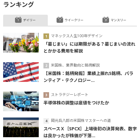
ランキング
デイリー
ウイークリー
マンスリー
マネックス人生100年デザイン
「墓じまい」には期限がある？墓じまいの流れ
とかかる費用を解説
米国株、業界動向と銘柄解説
【米国株：銘柄発掘】業績上振れ5銘柄、パラ
ンティア・テクノロジー...
ストラテジーレポート
半導体株の調整は底値をつけたか
岡元兵八郎の米国株マスターへの道
スペースＸ［SPCX］上場後初の決算発表、数字
は良かったが株価が下落...