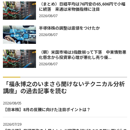
（まとめ）日経平均は76円安の65,606円で小幅
に続落 来週は米物価指標に注目
2026/08/07
半導体株の調整は底値をつけたか
2026/08/07
（朝）米国市場は3指数揃って下落 中東情勢悪
化懸念から投資家心理が悪化し売り優...
2026/08/07
「福永博之のいまさら聞けないテクニカル分析
講座」の過去記事を読む
2026/08/05
【日本株】8月の反騰に向けた注目ポイントは？
2026/07/29