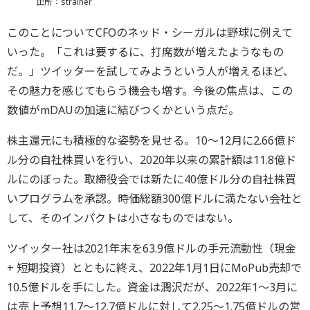
出所：strainer
このことについてCFOのネッド・シーガルは野球に例えて
いった。「これは要するに、打席数が増えたようなもの
だ。」ツイッターを試してみようという人が増えるほど、
その魅力を感じてもらう機会も増す。今後の焦点は、この
数値がmDAUの加速に結びつくかという点だ。
株主還元にも積極的な姿勢を見せる。10〜12月に2.66億ド
ル分の自社株買いを行い、2020年以来の累計額は11.8億ド
ルにのぼった。取締役会では新たに40億ドル分の自社株買
いプログラムを承認。時価総額300億ドルに満たない会社と
して、そのインパクトは小さなものではない。
ツイッター社は2021年末を63.9億ドルの手元流動性（現金
+ 短期投資）とともに終え、2022年1月1日にMoPub売却で
10.5億ドルを手にした。資金は潤沢だが、2022年1〜3月に
は売上予想11.7〜12.7億ドルに対して2.25〜1.75億ドルの営