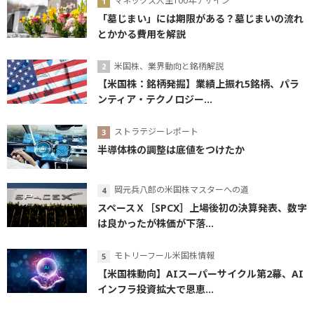
マネックス人生100年デザイン
「墓じまい」には期限がある？墓じまいの流れ
とかかる費用を解説
米国株、業界動向と銘柄解説
【米国株：銘柄発掘】業績上振れ5銘柄、パラ
ンティア・テクノロジー...
ストラテジーレポート
半導体株の調整は底値をつけたか
岡元兵八郎の米国株マスターへの道
スペースＸ［SPCX］上場後初の決算発表、数字
は良かったが株価が下落...
モトリーフール米国株情報
【米国株動向】AIスーパーサイクル第2幕、AI
インフラ投資拡大で恩恵...