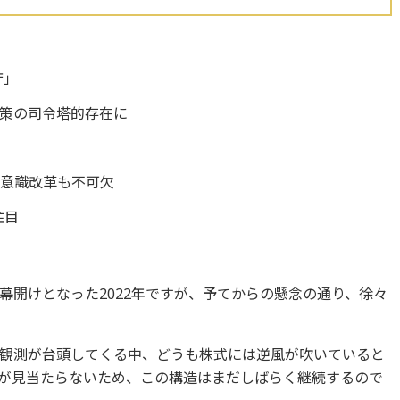
庁」
策の司令塔的存在に
待
の意識改革も不可欠
注目
幕開けとなった2022年ですが、予てからの懸念の通り、徐々
観測が台頭してくる中、どうも株式には逆風が吹いていると
が見当たらないため、この構造はまだしばらく継続するので