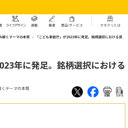
者
ライフデザイン
連載
著者
商
品・
サービス
マネクリとは
み解くテーマの本質
「こども家庭庁」が2023年に発足。銘柄選択における見
023年に発足。銘柄選択における
解くテーマの本質
印刷
ｱﾝｹｰﾄ