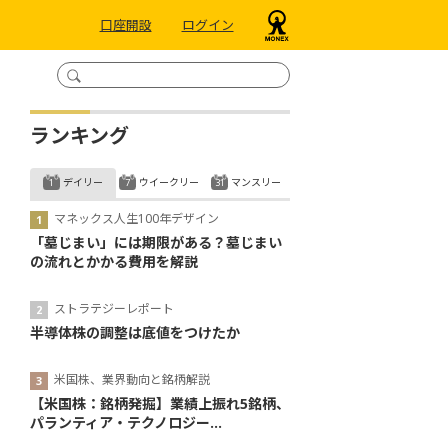
口座開設
ログイン
ランキング
デイリー
ウイークリー
マンスリー
マネックス人生100年デザイン
「墓じまい」には期限がある？墓じまい
の流れとかかる費用を解説
ストラテジーレポート
半導体株の調整は底値をつけたか
米国株、業界動向と銘柄解説
【米国株：銘柄発掘】業績上振れ5銘柄、
パランティア・テクノロジー...