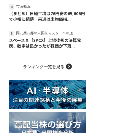
市況概況
（まとめ）日経平均は76円安の65,606円
で小幅に続落 来週は米物価指...
岡元兵八郎の米国株マスターへの道
スペースＸ［SPCX］上場後初の決算発
表、数字は良かったが株価が下落...
ランキング一覧を見る