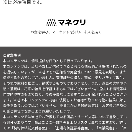
※は必須項目です。
お金を学び、マーケットを知り、未来を描く
ご留意事項
本コンテンツは、情報提供を目的として行っております。
本コンテンツは、当社や当社が信頼できると考える情報源から提供されたもの
を提供していますが、当社はその正確性や完全性について意見を表明し、また
保証するものではございません。有価証券の購入、売却、デリバティブ取引、
その他の取引を推奨し、勧誘するものではありません。また、過去の実績や予
想・意見は、将来の結果を保証するものではございません。提供する情報等は
作成時現在のものであり、今後予告なしに変更または削除されることがござい
ます。当社は本コンテンツの内容に依拠してお客様が取った行動の結果に対し
責任を負うものではございません。投資にかかる最終決定は、お客様ご自身の
判断と責任でなさるようお願いいたします。
本コンテンツでは当社でお取扱している商品・サービス等について言及してい
る部分があります。商品ごとに手数料等およびリスクは異なりますので、詳し
くは「契約締結前交付書面」、「上場有価証券等書面」、「目論見書」、「目