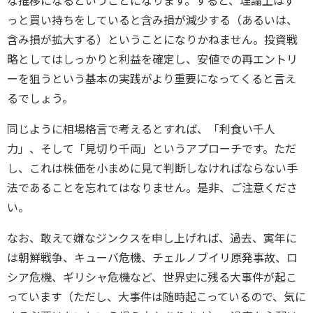
な推移になるということになります。すると、理論上はず
っと買い持ちをしていると含み損が減少する（あるいは、
含み損が拡大する）ということになりかねません。投資戦
略としてはしっかりと利益を確定し、安値での再エントリ
ーを狙うという基本の実践がより重要になってくると言え
るでしょう。
同じように相場格言で考えるとすれば、「利食い千人
力」、そして「見切り千両」というアプローチです。ただ
し、これは株価を小まめに見て判断しなければならない手
法であることを忘れてはなりません。是非、ご注意くださ
い。
なお、敢えて嫌なジンクスを申し上げれば、過去、寅年に
は朝鮮戦争、キューバ危機、チェルノブイリ原発事故、ロ
シア危機、ギリシャ危機など、世界史に残る大事件が起こ
っています（ただし、大事件は随時起こっているので、気に