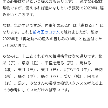
する必要はないという捉え方もあります）。過度な心配は
禁物ですが、備えあれば患いなしという姿勢で2022年に臨
みたいところです。
なお、気が早いですが、再来年の2023年は「跳ねる」年に
なります。これも
前々回のコラム
で触れましたが、私は
2022年を「再始動への産みの苦しみの1年」と位置付けた
いと思います。
ちなみに、十二支それぞれの相場格言は次の通りです。繁
栄（子）、躓き（丑）、千里を走る（寅）、跳ねる
（卯）、天井（辰）、天井（巳）、尻下がり（午）、辛抱
（未）、騒ぐ（申）、騒ぐ（酉）、笑い（戌）、固まる
（亥）。是非、みなさんの長期の投資スタンスを考える上
での参考にしていただければ幸いです。