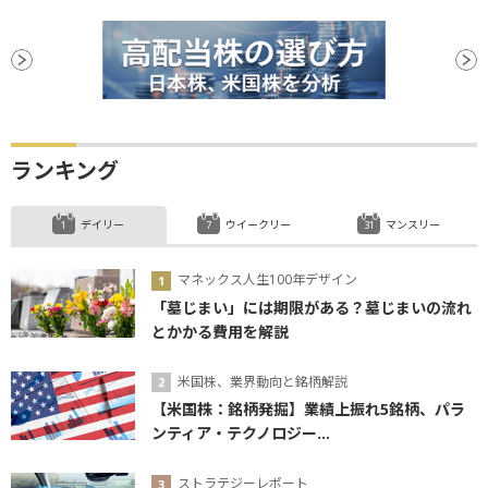
ランキング
デイリー
ウイークリー
マンスリー
マネックス人生100年デザイン
「墓じまい」には期限がある？墓じまいの流れ
とかかる費用を解説
米国株、業界動向と銘柄解説
【米国株：銘柄発掘】業績上振れ5銘柄、パラ
ンティア・テクノロジー...
ストラテジーレポート