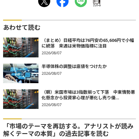
ｱﾝｹｰﾄ
あわせて読む
（まとめ）日経平均は76円安の65,606円で小幅
に続落 来週は米物価指標に注目
2026/08/07
半導体株の調整は底値をつけたか
2026/08/07
（朝）米国市場は3指数揃って下落 中東情勢悪
化懸念から投資家心理が悪化し売り優...
2026/08/07
「市場のテーマを再訪する。アナリストが読み
解くテーマの本質」の過去記事を読む