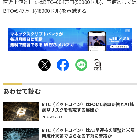
直近上値としてはBTC=604万円(53000ドル)、下値としては
BTC=547万円(48000ドル)を意識する。
ｱﾝｹｰﾄ
あわせて読む
BTC（ビットコイン）はFOMC議事要旨とAI株
調整リスクを警戒する展開か
2026/07/03
BTC（ビットコイン）はAI関連株の調整と米雇
用統計次第でさらなる下落に警戒か