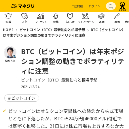
口座開設
ログイン
新着
人気
マーケット
特集
初心者
ライフデザイン
連載
著者
商
HOME
ビットコイン（BTC）最新動向と相場予想
BTC（ビットコイン）
は年末ポジション調整の動きでボラティリティに注意
BTC（ビットコイン）は年末ポジ
ション調整の動きでボラティリテ
松嶋 真倫
ィに注意
ビットコイン（BTC）最新動向と相場予想
2021/12/24
ビットコイン
ビットコインはオミクロン変異株への懸念から株式市場
とともに下落したが、BTC=524万円(46000ドル)付近で
は底堅く推移した。21日には株式市場も上昇するなか大