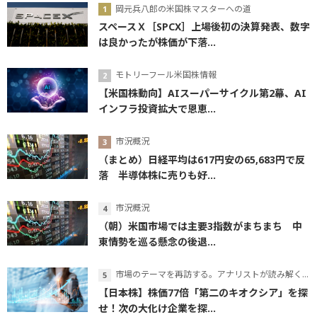
岡元兵八郎の米国株マスターへの道
スペースＸ［SPCX］上場後初の決算発表、数字
は良かったが株価が下落...
モトリーフール米国株情報
【米国株動向】AIスーパーサイクル第2幕、AI
インフラ投資拡大で恩恵...
市況概況
（まとめ）日経平均は617円安の65,683円で反
落 半導体株に売りも好...
市況概況
（朝）米国市場では主要3指数がまちまち 中
東情勢を巡る懸念の後退...
市場のテーマを再訪する。アナリストが読み解くテーマの本質
【日本株】株価77倍「第二のキオクシア」を探
せ！次の大化け企業を探...