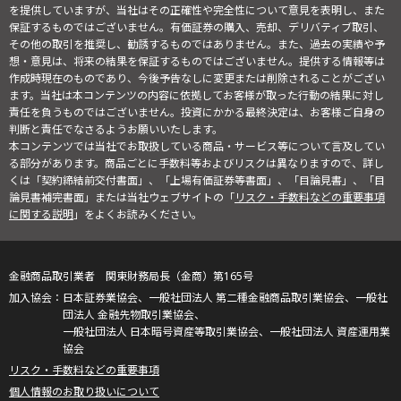
を提供していますが、当社はその正確性や完全性について意見を表明し、また
保証するものではございません。有価証券の購入、売却、デリバティブ取引、
その他の取引を推奨し、勧誘するものではありません。また、過去の実績や予
想・意見は、将来の結果を保証するものではございません。提供する情報等は
作成時現在のものであり、今後予告なしに変更または削除されることがござい
ます。当社は本コンテンツの内容に依拠してお客様が取った行動の結果に対し
責任を負うものではございません。投資にかかる最終決定は、お客様ご自身の
判断と責任でなさるようお願いいたします。
本コンテンツでは当社でお取扱している商品・サービス等について言及してい
る部分があります。商品ごとに手数料等およびリスクは異なりますので、詳し
くは「契約締結前交付書面」、「上場有価証券等書面」、「目論見書」、「目
論見書補完書面」または当社ウェブサイトの「
リスク・手数料などの重要事項
に関する説明
」をよくお読みください。
金融商品取引業者 関東財務局長（金商）第165号
日本証券業協会、一般社団法人 第二種金融商品取引業協会、一般社
団法人 金融先物取引業協会、
一般社団法人 日本暗号資産等取引業協会、一般社団法人 資産運用業
協会
リスク・手数料などの重要事項
個人情報のお取り扱いについて