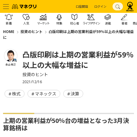
口座開設
ログイン
新着
人気
マーケット
特集
初心者
ライフデザイン
連載
著者
商
HOME
投資のヒント
凸版印刷は上期の営業利益が59％以上の大幅な増益
に
凸版印刷は上期の営業利益が59％
以上の大幅な増益に
金山 敏之
投資のヒント
2021/12/16
株式
マネックス
決算
上期の営業利益が50％台の増益となった3月決
算銘柄は