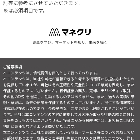
討等に参考にさせていただきます。
※は必須項目です。
お金を学び、マーケットを知り、未来を描く
ご留意事項
本コンテンツは、情報提供を目的として行っております。
本コンテンツは、当社や当社が信頼できると考える情報源から提供されたもの
を提供していますが、当社はその正確性や完全性について意見を表明し、また
保証するものではございません。有価証券の購入、売却、デリバティブ取引、
その他の取引を推奨し、勧誘するものではありません。また、過去の実績や予
想・意見は、将来の結果を保証するものではございません。提供する情報等は
作成時現在のものであり、今後予告なしに変更または削除されることがござい
ます。当社は本コンテンツの内容に依拠してお客様が取った行動の結果に対し
責任を負うものではございません。投資にかかる最終決定は、お客様ご自身の
判断と責任でなさるようお願いいたします。
本コンテンツでは当社でお取扱している商品・サービス等について言及してい
る部分があります。商品ごとに手数料等およびリスクは異なりますので、詳し