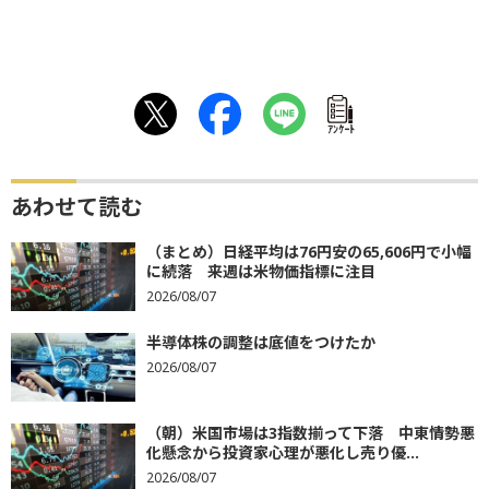
ｱﾝｹｰﾄ
あわせて読む
（まとめ）日経平均は76円安の65,606円で小幅
に続落 来週は米物価指標に注目
2026/08/07
半導体株の調整は底値をつけたか
2026/08/07
（朝）米国市場は3指数揃って下落 中東情勢悪
化懸念から投資家心理が悪化し売り優...
2026/08/07