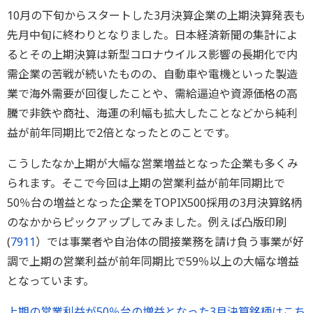
10月の下旬からスタートした3月決算企業の上期決算発表も
先月中旬に終わりとなりました。日本経済新聞の集計によ
るとその上期決算は新型コロナウイルス影響の長期化で内
需企業の苦戦が続いたものの、自動車や電機といった製造
業で海外需要が回復したことや、需給逼迫や資源価格の高
騰で非鉄や商社、海運の利幅も拡大したことなどから純利
益が前年同期比で2倍となったとのことです。
こうしたなか上期が大幅な営業増益となった企業も多くみ
られます。そこで今回は上期の営業利益が前年同期比で
50％台の増益となった企業をTOPIX500採用の3月決算銘柄
のなかからピックアップしてみました。例えば凸版印刷
(
7911
）では事業者や自治体の間接業務を請け負う事業が好
調で上期の営業利益が前年同期比で59％以上の大幅な増益
となっています。
上期の営業利益が50％台の増益となった3月決算銘柄はこち