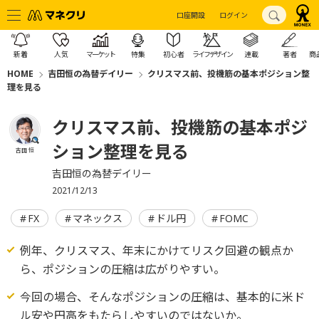
口座開設
ログイン
新着
人気
マーケット
特集
初心者
ライフデザイン
連載
著者
商
HOME
吉田恒の為替デイリー
クリスマス前、投機筋の基本ポジション整
理を見る
クリスマス前、投機筋の基本ポジ
ション整理を見る
吉田 恒
吉田恒の為替デイリー
2021/12/13
FX
マネックス
ドル円
FOMC
例年、クリスマス、年末にかけてリスク回避の観点か
ら、ポジションの圧縮は広がりやすい。
今回の場合、そんなポジションの圧縮は、基本的に米ド
ル安や円高をもたらしやすいのではないか。