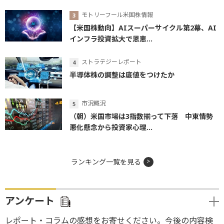
モトリーフール米国株情報
【米国株動向】AIスーパーサイクル第2幕、AI
インフラ投資拡大で恩恵...
ストラテジーレポート
半導体株の調整は底値をつけたか
市況概況
（朝）米国市場は3指数揃って下落 中東情勢
悪化懸念から投資家心理...
ランキング一覧を見る
アンケート
レポート・コラムの感想をお寄せください。今後の内容検