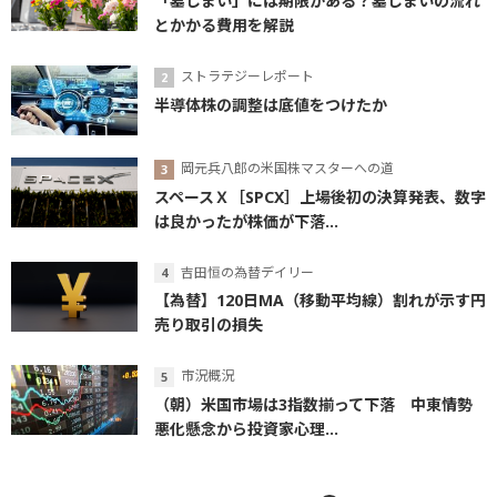
「墓じまい」には期限がある？墓じまいの流れ
とかかる費用を解説
ストラテジーレポート
半導体株の調整は底値をつけたか
岡元兵八郎の米国株マスターへの道
スペースＸ［SPCX］上場後初の決算発表、数字
は良かったが株価が下落...
吉田恒の為替デイリー
【為替】120日MA（移動平均線）割れが示す円
売り取引の損失
市況概況
（朝）米国市場は3指数揃って下落 中東情勢
悪化懸念から投資家心理...