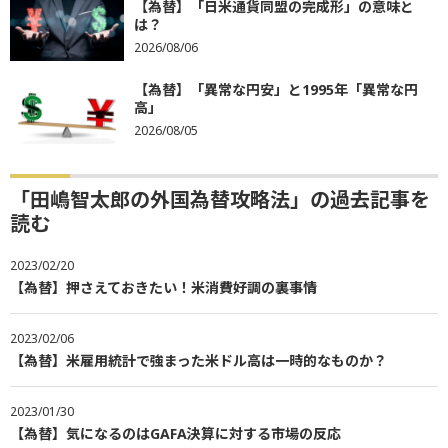
【為替】「日米通貨同盟の完成形」の意味と
は？
2026/08/06
【為替】「異常な円安」と1995年「異常な円
高」
2026/08/05
「田嶋智太郎の外国為替攻略法」の過去記事を
読む
2023/02/20
【為替】押さえておきたい！米消費好調の裏事情
2023/02/06
【為替】米雇用統計で強まった米ドル高は一時的なものか？
2023/01/30
【為替】気になるのはGAFA決算に対する市場の反応