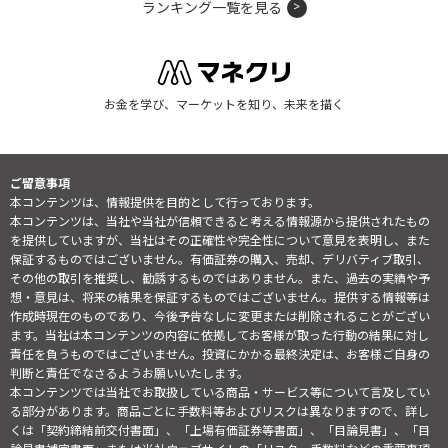
ランキング一覧を見る
お金を学び、マーケットを知り、未来を描く
ご留意事項
本コンテンツは、情報提供を目的として行っております。
本コンテンツは、当社や当社が信頼できると考える情報源から提供されたもの
を提供していますが、当社はその正確性や完全性について意見を表明し、また
保証するものではございません。有価証券の購入、売却、デリバティブ取引、
その他の取引を推奨し、勧誘するものではありません。また、過去の実績や予
想・意見は、将来の結果を保証するものではございません。提供する情報等は
作成時現在のものであり、今後予告なしに変更または削除されることがござい
ます。当社は本コンテンツの内容に依拠してお客様が取った行動の結果に対し
責任を負うものではございません。投資にかかる最終決定は、お客様ご自身の
判断と責任でなさるようお願いいたします。
本コンテンツでは当社でお取扱している商品・サービス等について言及してい
る部分があります。商品ごとに手数料等およびリスクは異なりますので、詳し
くは「契約締結前交付書面」、「上場有価証券等書面」、「目論見書」、「目