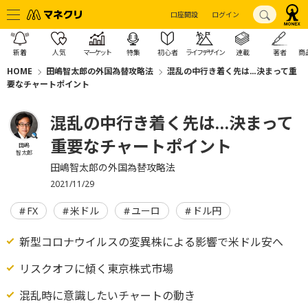
口座開設
ログイン
新着
人気
マーケット
特集
初心者
ライフデザイン
連載
著者
商
HOME
田嶋智太郎の外国為替攻略法
混乱の中行き着く先は…決まって重
要なチャートポイント
混乱の中行き着く先は…決まって
重要なチャートポイント
田嶋
智太郎
田嶋智太郎の外国為替攻略法
2021/11/29
FX
米ドル
ユーロ
ドル円
新型コロナウイルスの変異株による影響で米ドル安へ
リスクオフに傾く東京株式市場
混乱時に意識したいチャートの動き