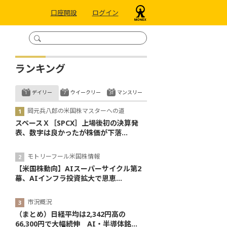
口座開設
ログイン
ランキング
デイリー
ウイークリー
マンスリー
岡元兵八郎の米国株マスターへの道
スペースＸ［SPCX］上場後初の決算発
表、数字は良かったが株価が下落...
モトリーフール米国株情報
【米国株動向】AIスーパーサイクル第2
幕、AIインフラ投資拡大で恩恵...
市況概況
（まとめ）日経平均は2,342円高の
66,300円で大幅続伸 AI・半導体銘...