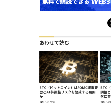
あわせて読む
BTC（ビットコイン）はFOMC議事要
BTC
旨とAI株調整リスクを警戒する展開
調整と
か
落に警
2026/07/03
2026/0