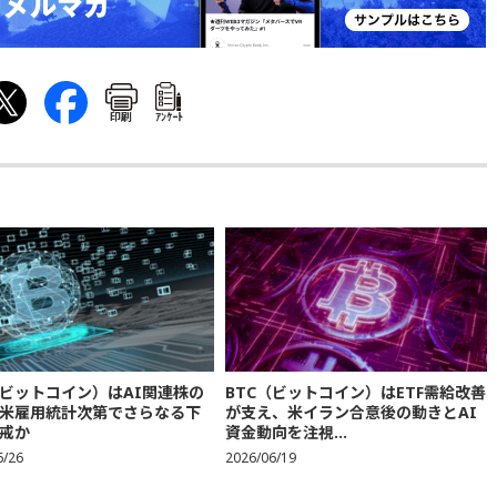
印刷
ｱﾝｹｰﾄ
（ビットコイン）はAI関連株の
BTC（ビットコイン）はETF需給改善
米雇用統計次第でさらなる下
が支え、米イラン合意後の動きとAI
戒か
資金動向を注視...
6/26
2026/06/19