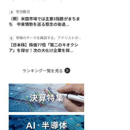
市況概況
（朝）米国市場では主要3指数がまちま
ち 中東情勢を巡る懸念の後退...
市場のテーマを再訪する。アナリストが読み解くテーマの本質
【日本株】株価77倍「第二のキオクシ
ア」を探せ！次の大化け企業を探...
ランキング一覧を見る