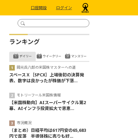
口座開設
ログイン
ランキング
デイリー
ウイークリー
マンスリー
岡元兵八郎の米国株マスターへの道
スペースＸ［SPCX］上場後初の決算発
表、数字は良かったが株価が下落...
モトリーフール米国株情報
【米国株動向】AIスーパーサイクル第2
幕、AIインフラ投資拡大で恩恵...
市況概況
（まとめ）日経平均は617円安の65,683
円で反落 半導体株に売りも好...