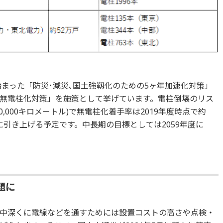
始まった「防災･減災､国土強靱化のための5ヶ年加速化対策」
無電柱化対策」を施策として挙げています。電柱倒壊のリス
,000キロメートル)で無電柱化着手率は2019年度時点で約
％に引き上げる予定です。中長期の目標としては2059年度に
題に
中深くに電線などを通すためには設置コストの高さや点検・