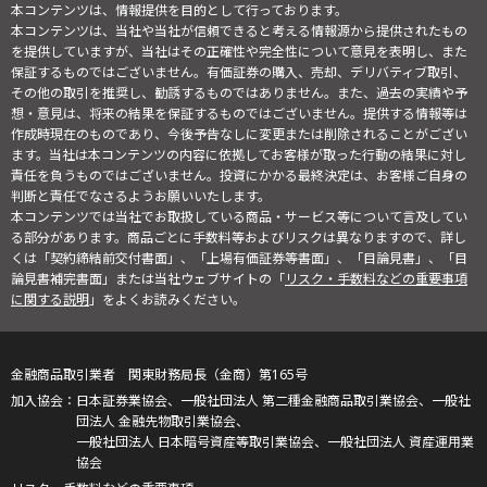
本コンテンツは、情報提供を目的として行っております。
本コンテンツは、当社や当社が信頼できると考える情報源から提供されたもの
を提供していますが、当社はその正確性や完全性について意見を表明し、また
保証するものではございません。有価証券の購入、売却、デリバティブ取引、
その他の取引を推奨し、勧誘するものではありません。また、過去の実績や予
想・意見は、将来の結果を保証するものではございません。提供する情報等は
作成時現在のものであり、今後予告なしに変更または削除されることがござい
ます。当社は本コンテンツの内容に依拠してお客様が取った行動の結果に対し
責任を負うものではございません。投資にかかる最終決定は、お客様ご自身の
判断と責任でなさるようお願いいたします。
本コンテンツでは当社でお取扱している商品・サービス等について言及してい
る部分があります。商品ごとに手数料等およびリスクは異なりますので、詳し
くは「契約締結前交付書面」、「上場有価証券等書面」、「目論見書」、「目
論見書補完書面」または当社ウェブサイトの「
リスク・手数料などの重要事項
に関する説明
」をよくお読みください。
金融商品取引業者 関東財務局長（金商）第165号
日本証券業協会、一般社団法人 第二種金融商品取引業協会、一般社
団法人 金融先物取引業協会、
一般社団法人 日本暗号資産等取引業協会、一般社団法人 資産運用業
協会