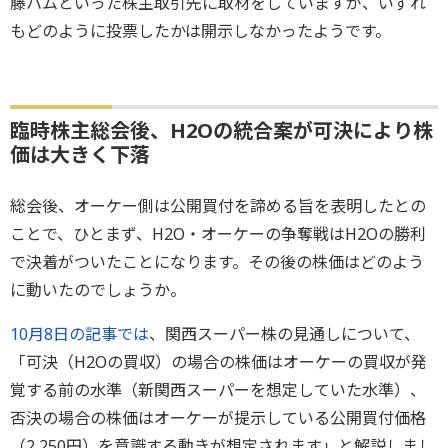
藤ハムといった株主取引先に取材をしていますが、いずれ
もどのように投票したかは開示しなかったようです。
臨時株主総会後、H2Oの統合案が可決により株
価は大きく下落
総会後、オーケー側は公開買付を諦める旨を表明したとの
ことで、ひとまず、H2O・オーケーの争奪戦はH2Oの勝利
で決着がついたことになります。その後の株価はどのよう
に動いたのでしょうか。
10月8日の記事では
、関西スーパー株の見通しについて、
「可決（H2Oの買収）の場合の株価はオーケーの買収が発
覚する前の水準（新関西スーパーを想定していた水準）、
否決の場合の株価はオーケーが提示している公開買付価格
（2,250円）を意識する動きが想定されます」と解説しまし