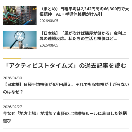
（まとめ）日経平均は2,342円高の66,300円で大
幅続伸 AI・半導体銘柄がけん引
2026/08/05
【日本株】「風が吹けば桶屋が儲かる」金利上
昇の連鎖反応。私たちの生活と株価はど...
2026/08/05
「アクティビストタイムズ」の過去記事を読む
2026/04/30
【日本株】日経平均株価が6万円超え、それでも保有株が上がらない
のはなぜ？
2026/02/27
今なぜ「地方上場」が増加？東証の上場維持ルールに着目した銘柄
選び