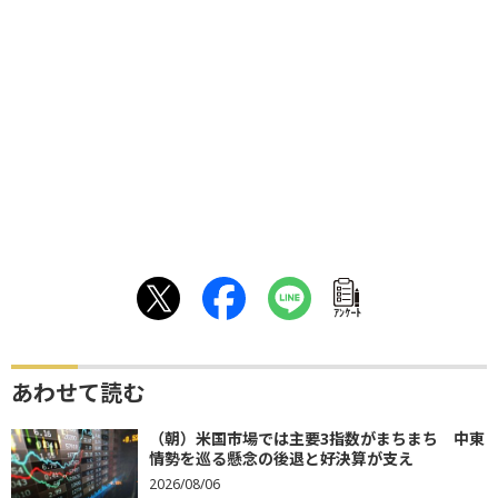
ｱﾝｹｰﾄ
あわせて読む
（朝）米国市場では主要3指数がまちまち 中東
情勢を巡る懸念の後退と好決算が支え
2026/08/06