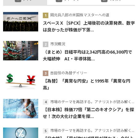
岡元兵八郎の米国株マスターへの道
スペースＸ［SPCX］上場後初の決算発表、数字
は良かったが株価が下落...
市況概況
（まとめ）日経平均は2,342円高の66,300円で
大幅続伸 AI・半導体銘...
吉田恒の為替デイリー
【為替】「異常な円安」と1995年「異常な円
高」
市場のテーマを再訪する。アナリストが読み解くテーマの本質
【日本株】株価77倍「第二のキオクシア」を探
せ！次の大化け企業を探...
市場のテーマを再訪する。アナリストが読み解くテーマの本質