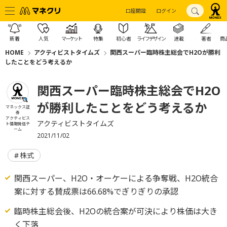
口座開設
ログイン
新着
人気
マーケット
特集
初心者
ライフデザイン
連載
著者
商
HOME
アクティビストタイムズ
関西スーパー臨時株主総会でH2Oが勝利
したことをどう考えるか
関西スーパー臨時株主総会でH2O
が勝利したことをどう考えるか
マネックス証
券
アクティビス
アクティビストタイムズ
ト情報発信チ
ーム
2021/11/02
株式
関西スーパー、H2O・オーケーによる争奪戦、H2O統合
案に対する賛成票は66.68%でぎりぎりの承認
臨時株主総会後、H2Oの統合案が可決により株価は大き
く下落