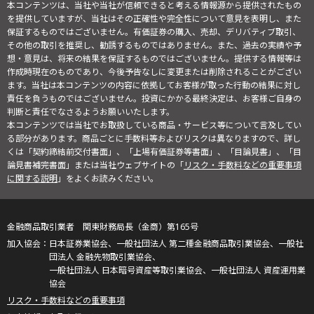
本コンテンツは、当社や当社が信頼できると考える情報源から提供されたもの
を提供していますが、当社はその正確性や完全性について意見を表明し、また
保証するものではございません。有価証券の購入、売却、デリバティブ取引、
その他の取引を推奨し、勧誘するものではありません。また、過去の実績や予
想・意見は、将来の結果を保証するものではございません。提供する情報等は
作成時現在のものであり、今後予告なしに変更または削除されることがござい
ます。当社は本コンテンツの内容に依拠してお客様が取った行動の結果に対し
責任を負うものではございません。投資にかかる最終決定は、お客様ご自身の
判断と責任でなさるようお願いいたします。
本コンテンツでは当社でお取扱している商品・サービス等について言及してい
る部分があります。商品ごとに手数料等およびリスクは異なりますので、詳し
くは「契約締結前交付書面」、「上場有価証券等書面」、「目論見書」、「目
論見書補完書面」または当社ウェブサイトの「
リスク・手数料などの重要事項
に関する説明
」をよくお読みください。
金融商品取引業者 関東財務局長（金商）第165号
日本証券業協会、一般社団法人 第二種金融商品取引業協会、一般社
団法人 金融先物取引業協会、
一般社団法人 日本暗号資産等取引業協会、一般社団法人 資産運用業
協会
リスク・手数料などの重要事項