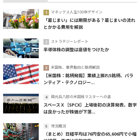
マネックス人生100年デザイン
「墓じまい」には期限がある？墓じまいの流れ
とかかる費用を解説
ストラテジーレポート
半導体株の調整は底値をつけたか
米国株、業界動向と銘柄解説
【米国株：銘柄発掘】業績上振れ5銘柄、パラ
ンティア・テクノロジー...
岡元兵八郎の米国株マスターへの道
スペースＸ［SPCX］上場後初の決算発表、数字
は良かったが株価が下落...
市況概況
（まとめ）日経平均は76円安の65,606円で小幅