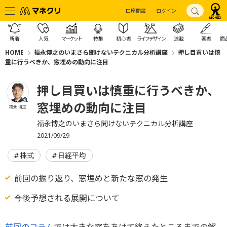
口座開設
ログイン
新着
人気
マーケット
特集
初心者
ライフデザイン
連載
著者
商
HOME
福永博之のいまさら聞けないテクニカル分析講座
押し目買いは慎
重に行うべきか、窓埋めの動向に注目
押し目買いは慎重に行うべきか、
窓埋めの動向に注目
福永 博之
福永博之のいまさら聞けないテクニカル分析講座
2021/09/29
株式
日経平均
前回の振り返り、窓埋めと新たな窓の発生
今後予想される展開について
前回のコラム
では大きな窓をあけて終えたところまでの解