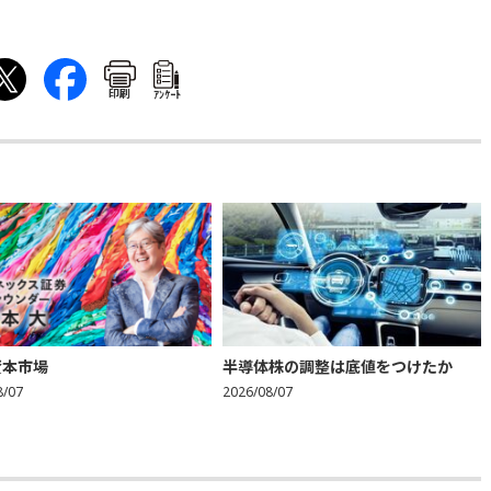
印刷
ｱﾝｹｰﾄ
資本市場
半導体株の調整は底値をつけたか
8/07
2026/08/07