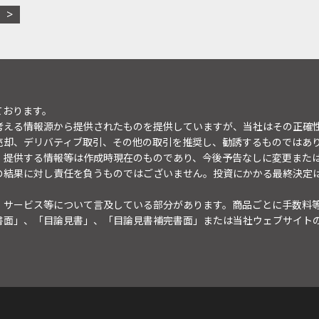
ております。
考える情報源から提供されたものを提供していますが、当社はその正確
売却、デリバティブ取引、その他の取引を推奨し、勧誘するものではあ
。提供する情報等は作成時現在のものであり、今後予告なしに変更また
の結果に対し責任を負うものではございません。投資にかかる最終決定
・サービス等について言及している部分があります。商品ごとに手数料
書面」、「目論見書」、「目論見書補完書面」または当社ウェブサイト