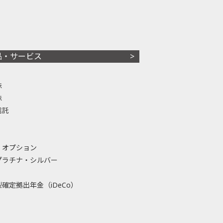
品・サービス
株
株
信託
・オプション
プラチナ・シルバー
確定拠出年金（iDeCo）