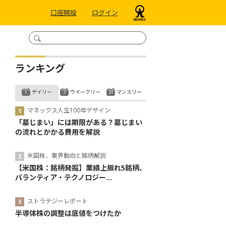
口座開設
ログイン
ランキング
デイリー
ウイークリー
マンスリー
マネックス人生100年デザイン
「墓じまい」には期限がある？墓じまい
の流れとかかる費用を解説
米国株、業界動向と銘柄解説
【米国株：銘柄発掘】業績上振れ5銘柄、
パランティア・テクノロジー...
ストラテジーレポート
半導体株の調整は底値をつけたか