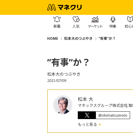
新着
人気
マーケット
特集
初心
HOME
松本大のつぶやき
”有事”か？
”有事”か？
松本大のつぶやき
2021/07/09
松本 大
マネックスグループ株式会社 取
@okimatsumoto
もっと見る