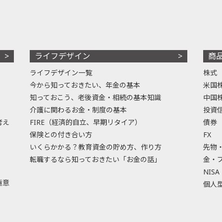
ライフデザイン
商
ライフデザイン一覧
株式
今から知っておきたい、年金の基本
米国
知っておこう、老後資金・相続の基本知識
中国
介護に関わるお金・制度の基本
投資
考え
FIRE（経済的自立、早期リタイア）
債券
保険との付き合い方
FX
いくらかかる？教育資金の貯め方、作り方
先物
転職するなら知っておきたい「お金の話」
金・
NISA
極意
個人型