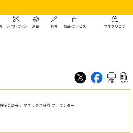
者
ライフデザイン
連載
著者
商
品・
サービス
マネクリとは
印刷
ｱﾝｹｰﾄ
締役会議長 、マネックス証券 ファウンダー