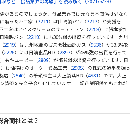
収など「食品業界の再編」を読み解く（2021/5/28）
係があるのでしょうか。食品業界では元々資本関係は少なく
に陥った不二家（
2211
）は山崎製パン（
2212
）が支援を
不二家はアイスクリームのサーティワン（
2268
）に資本参加
日糧製パン（
2218
）にも30%弱の出資を行っています。九州
（
2919
）は九州地盤のガス会社西部ガス（
9536
）が33.3%を
（
2226
）には日清食品HD（
2897
）が45%強の出資を行って
）もキユーピー（
2809
）が45%弱の出資を行っています。日
1
）は油揚げのオーケー食品工業（
2905
）の株式の過半を握っ
製造（
2540
）の筆頭株主は大正製薬HD（
4581
）です。大正
ン製薬を完全子会社化しています。上場企業関係でもこれだ
総合商社とは？