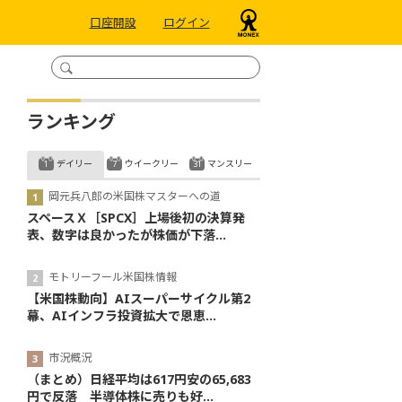
口座開設
ログイン
ランキング
デイリー
ウイークリー
マンスリー
岡元兵八郎の米国株マスターへの道
スペースＸ［SPCX］上場後初の決算発
表、数字は良かったが株価が下落...
モトリーフール米国株情報
【米国株動向】AIスーパーサイクル第2
幕、AIインフラ投資拡大で恩恵...
市況概況
（まとめ）日経平均は617円安の65,683
円で反落 半導体株に売りも好...