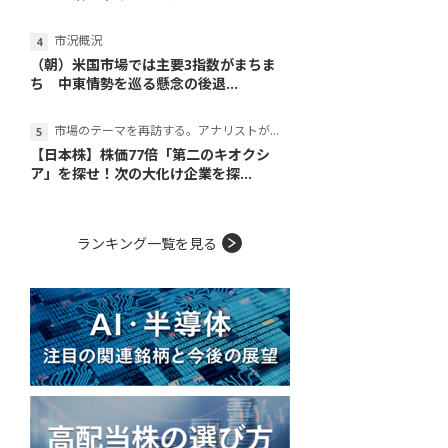
市況概況
（朝）米国市場では主要3指数がまちま
ち 中東情勢を巡る懸念の後退...
市場のテーマを再訪する。アナリストが読み解くテーマの本質
【日本株】株価77倍「第二のキオクシ
ア」を探せ！次の大化け企業を探...
ランキング一覧を見る