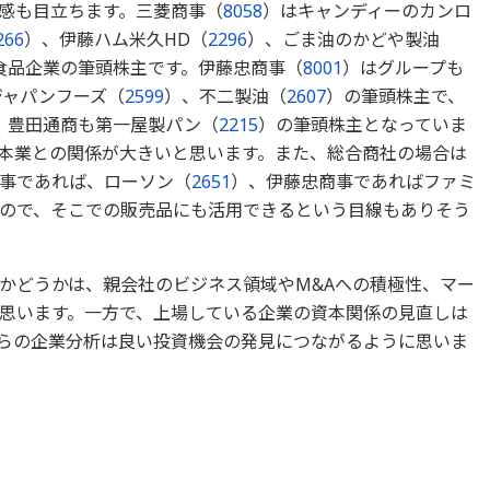
感も目立ちます。三菱商事（
8058
）はキャンディーのカンロ
266
）、伊藤ハム米久HD（
2296
）、ごま油のかどや製油
食品企業の筆頭株主です。伊藤忠商事（
8001
）はグループも
ジャパンフーズ（
2599
）、不二製油（
2607
）の筆頭株主で、
、豊田通商も第一屋製パン（
2215
）の筆頭株主となっていま
本業との関係が大きいと思います。また、総合商社の場合は
事であれば、ローソン（
2651
）、伊藤忠商事であればファミ
ので、そこでの販売品にも活用できるという目線もありそう
かどうかは、親会社のビジネス領域やM&Aへの積極性、マー
思います。一方で、上場している企業の資本関係の見直しは
らの企業分析は良い投資機会の発見につながるように思いま