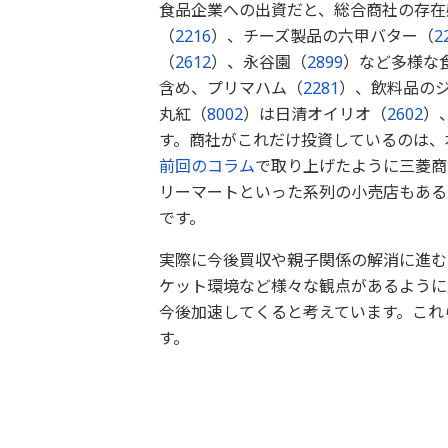
食品企業への出資だと、総合商社の存在
（
2216
）、チーズ製品の六甲バター（
2
（
2612
）、永谷園（
2899
）など多様な
含め、プリマハム（
2281
）、飲料品の
丸紅（
8002
）は日清オイリオ（
2602
）
す。商社がこれだけ投資しているのは、
前回のコラム
で取り上げたように三菱商
リーマートといった系列の小売店もある
です。
実際に今後買収や親子関係の解消に進む
ケット環境など様々な観点があるように
今後加速してくると考えています。これ
す。