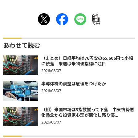
ｱﾝｹｰﾄ
あわせて読む
（まとめ）日経平均は76円安の65,606円で小幅
に続落 来週は米物価指標に注目
2026/08/07
半導体株の調整は底値をつけたか
2026/08/07
（朝）米国市場は3指数揃って下落 中東情勢悪
化懸念から投資家心理が悪化し売り優...
2026/08/07