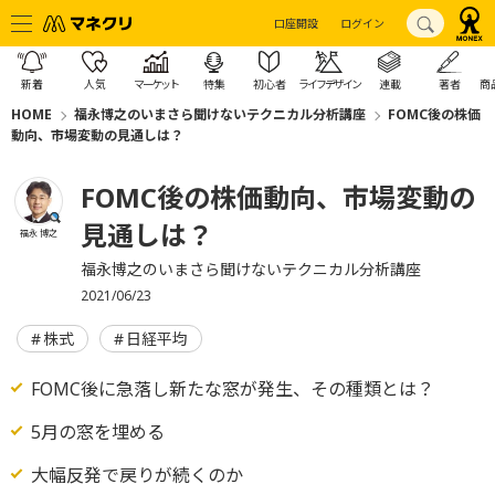
口座開設
ログイン
新着
人気
マーケット
特集
初心者
ライフデザイン
連載
著者
商
HOME
福永博之のいまさら聞けないテクニカル分析講座
FOMC後の株価
動向、市場変動の見通しは？
FOMC後の株価動向、市場変動の
見通しは？
福永 博之
福永博之のいまさら聞けないテクニカル分析講座
2021/06/23
株式
日経平均
FOMC後に急落し新たな窓が発生、その種類とは？
5月の窓を埋める
大幅反発で戻りが続くのか