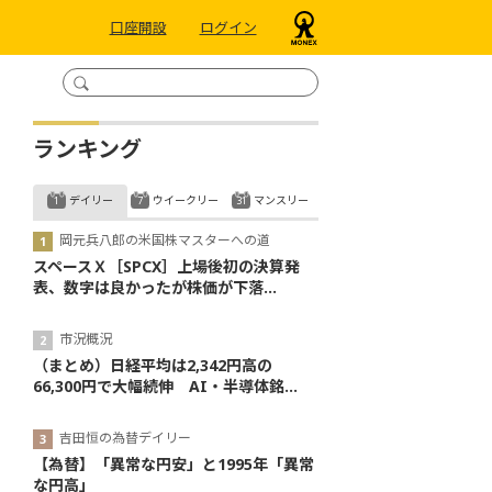
口座開設
ログイン
ランキング
デイリー
ウイークリー
マンスリー
岡元兵八郎の米国株マスターへの道
スペースＸ［SPCX］上場後初の決算発
表、数字は良かったが株価が下落...
市況概況
（まとめ）日経平均は2,342円高の
66,300円で大幅続伸 AI・半導体銘...
吉田恒の為替デイリー
【為替】「異常な円安」と1995年「異常
な円高」