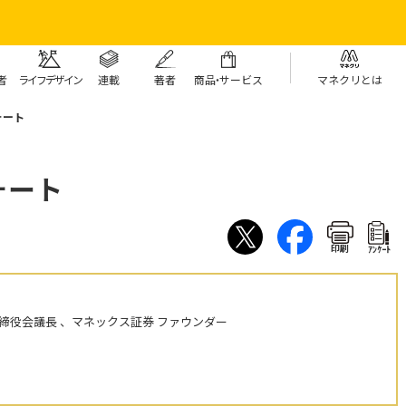
者
ライフデザイン
連載
著者
商
品・
サービス
マネクリとは
ォート
ォート
印刷
ｱﾝｹｰﾄ
締役会議長 、マネックス証券 ファウンダー