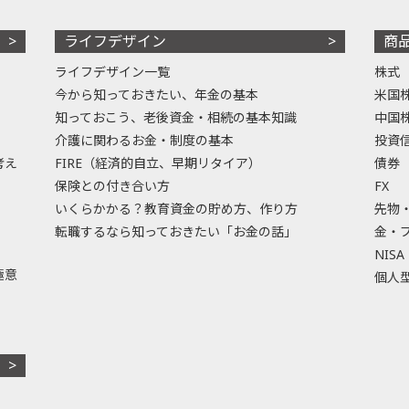
ライフデザイン
商
ライフデザイン一覧
株式
今から知っておきたい、年金の基本
米国
知っておこう、老後資金・相続の基本知識
中国
介護に関わるお金・制度の基本
投資
考え
FIRE（経済的自立、早期リタイア）
債券
保険との付き合い方
FX
いくらかかる？教育資金の貯め方、作り方
先物
転職するなら知っておきたい「お金の話」
金・
NISA
極意
個人型