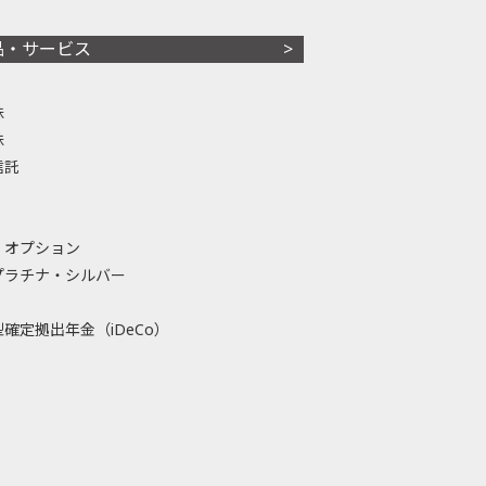
品・サービス
株
株
信託
・オプション
プラチナ・シルバー
確定拠出年金（iDeCo）