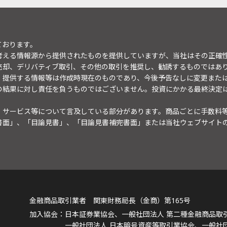
ております。
考える情報源から提供されたものを提供していますが、当社はその正確
売却、デリバティブ取引、その他の取引を推奨し、勧誘するものではあ
。提供する情報等は作成時現在のものであり、今後予告なしに変更また
の結果に対し責任を負うものではございません。投資にかかる最終決定
・サービス等について言及している部分があります。商品ごとに手数料
書面」、「目論見書」、「目論見書補完書面」または当社ウェブサイト
金融商品取引業者 関東財務局長（金商）第165号
日本証券業協会、一般社団法人 第二種金融商品取
一般社団法人 日本暗号資産等取引業協会、一般社