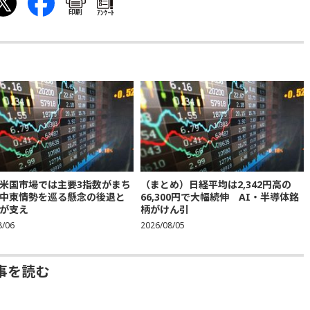
印刷
ｱﾝｹｰﾄ
米国市場では主要3指数がまち
（まとめ）日経平均は2,342円高の
中東情勢を巡る懸念の後退と
66,300円で大幅続伸 AI・半導体銘
が支え
柄がけん引
8/06
2026/08/05
事を読む