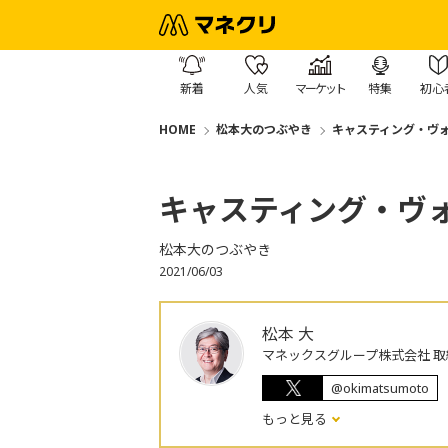
新着
人気
マーケット
特集
初心
HOME
松本大のつぶやき
キャスティング・ヴ
キャスティング・ヴ
松本大のつぶやき
2021/06/03
松本 大
マネックスグループ株式会社 取
@okimatsumoto
もっと見る