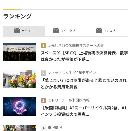
ランキング
デイリー
ウイークリー
マンスリー
岡元兵八郎の米国株マスターへの道
スペースＸ［SPCX］上場後初の決算発表、数字
は良かったが株価が下落...
マネックス人生100年デザイン
「墓じまい」には期限がある？墓じまいの流れ
とかかる費用を解説
モトリーフール米国株情報
【米国株動向】AIスーパーサイクル第2幕、AI
インフラ投資拡大で恩恵...
市況概況