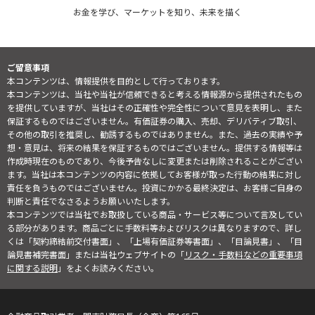
お金を学び、マーケットを知り、未来を描く
ご留意事項
本コンテンツは、情報提供を目的として行っております。
本コンテンツは、当社や当社が信頼できると考える情報源から提供されたもの
を提供していますが、当社はその正確性や完全性について意見を表明し、また
保証するものではございません。有価証券の購入、売却、デリバティブ取引、
その他の取引を推奨し、勧誘するものではありません。また、過去の実績や予
想・意見は、将来の結果を保証するものではございません。提供する情報等は
作成時現在のものであり、今後予告なしに変更または削除されることがござい
ます。当社は本コンテンツの内容に依拠してお客様が取った行動の結果に対し
責任を負うものではございません。投資にかかる最終決定は、お客様ご自身の
判断と責任でなさるようお願いいたします。
本コンテンツでは当社でお取扱している商品・サービス等について言及してい
る部分があります。商品ごとに手数料等およびリスクは異なりますので、詳し
くは「契約締結前交付書面」、「上場有価証券等書面」、「目論見書」、「目
論見書補完書面」または当社ウェブサイトの「
リスク・手数料などの重要事項
に関する説明
」をよくお読みください。