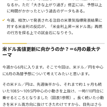
なるか。ただ「大きな上がり過ぎ」修正には、予想以上
に時間がかかったという過去のデータもある。
今週、相次いで発表される注目の米景気指標発表結果に
対する米金利の反応が、「米金利上昇＝米ドル高」再燃
の行方を探る上での試金石になりそう。
米ドル高値更新に向かうのか？＝6
月の最大テ
ーマ
今週から6月に入ります。そこで今回は、米ドル／円を中心
に6月の為替予想について考えてみたいと思います。
その米ドル／円は、先週後半から、それまで約１ヶ月も続
いた108.5～109.5円中心の小動きを上抜け、一時110円台に
乗せるところとなりました（図表1参照）。長く続いた小動
きを米ドル高方向に抜けてきたわけですから、目先はさら