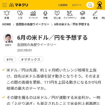
口座開設
ログイン
新着
人気
マーケット
特集
初心者
ライフデザイン
連載
著者
商
HOME
吉田恒の為替ウイークリー
6月の米ドル／円を予想する
6月の米ドル／円を予想する
吉田恒の為替ウイークリー
吉田 恒
2021/05/31
FX
マネックス
米ドル／円は先週、約１ヶ月続いたレンジ相場を上抜
け、目先は米ドル高値を試す動きとなりそう。そのまま
この間の高値を更新、111円を上回る動きになるかが6月
相場の最大のテーマか。
その鍵を握るのは米ドル／円が連動する米金利か。一時
の「上がり過ぎ」も是正されたことで米金利上昇再燃と