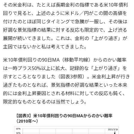
その米金利は、たとえば長期金利の指標である米10年債利
回りで見ると、上述のように米ドル／円がこの間の高値を
付けたのとほぼ同じタイミングで急騰が一服し、その後は
好調な景気指標の結果に対する反応も限定的で、上げ渋る
展開が続いてきました。これは、金利の「上がり過ぎ」が
主因ではないかと私は考えてきました。
米10年債利回りの90日MA（移動平均線）からのかい離率
は一時プラス50%以上に拡大、記録的な「上がり過ぎ」を
示すところとなりました（図表3参照）。米金利上昇が行き
過ぎたものとなれば、景気指標の好調な結果といった本来
的には金利上昇要因とされる材料に対しての反応も鈍く、
限定的なものとなるのは当然でしょう。
【図表3】米10年債利回りの90日MAからのかい離率
（2010年～）