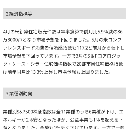
2.経済指標等
4月の米新築住宅販売件数は年率換算で前月比5.9％減の86
万3000戸となり市場予想を下回りました。5月の米コンフ
ァレンスボード消費者信頼感指数も117.2と前月から低下し
市場予想を下回っています。一方で3月のS＆Pコアロジッ
ク・ケース・シラー住宅価格指数で20都市圏住宅価格指数
は前年同月比13.3％上昇し市場予想も上回りました。
3.業種別動向
業種別S&P500株価指数は全11業種のうち6業種が下げ、エ
ネルギーが2％安となったほか、公益事業も1％を超える下
落となりました。金融も1％近く下げています。一方で一般