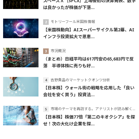
スペースＸ［SPCX］上場後初の決算発表、数字
は良かったが株価が下落...
モトリーフール米国株情報
【米国株動向】AIスーパーサイクル第2幕、AI
インフラ投資拡大で恩恵...
市況概況
（まとめ）日経平均は617円安の65,683円で反
落 半導体株に売りも好...
吉野貴晶のマーケットクオンツ分析
【日本株】ウォール街の戦略を応用した「良い
会社を安く買う」投資法...
市場のテーマを再訪する。アナリストが読み解くテーマの本質
【日本株】株価77倍「第二のキオクシア」を探
せ！次の大化け企業を探...