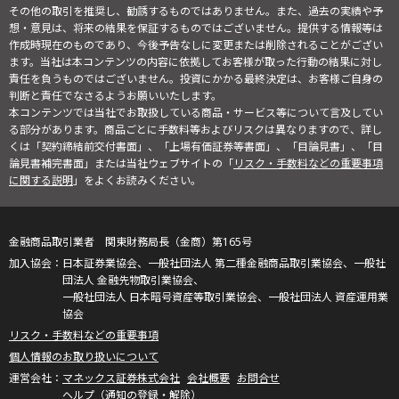
その他の取引を推奨し、勧誘するものではありません。また、過去の実績や予
想・意見は、将来の結果を保証するものではございません。提供する情報等は
作成時現在のものであり、今後予告なしに変更または削除されることがござい
ます。当社は本コンテンツの内容に依拠してお客様が取った行動の結果に対し
責任を負うものではございません。投資にかかる最終決定は、お客様ご自身の
判断と責任でなさるようお願いいたします。
本コンテンツでは当社でお取扱している商品・サービス等について言及してい
る部分があります。商品ごとに手数料等およびリスクは異なりますので、詳し
くは「契約締結前交付書面」、「上場有価証券等書面」、「目論見書」、「目
論見書補完書面」または当社ウェブサイトの「
リスク・手数料などの重要事項
に関する説明
」をよくお読みください。
金融商品取引業者 関東財務局長（金商）第165号
日本証券業協会、一般社団法人 第二種金融商品取引業協会、一般社
団法人 金融先物取引業協会、
一般社団法人 日本暗号資産等取引業協会、一般社団法人 資産運用業
協会
リスク・手数料などの重要事項
個人情報のお取り扱いについて
マネックス証券株式会社
会社概要
お問合せ
ヘルプ（通知の登録・解除）