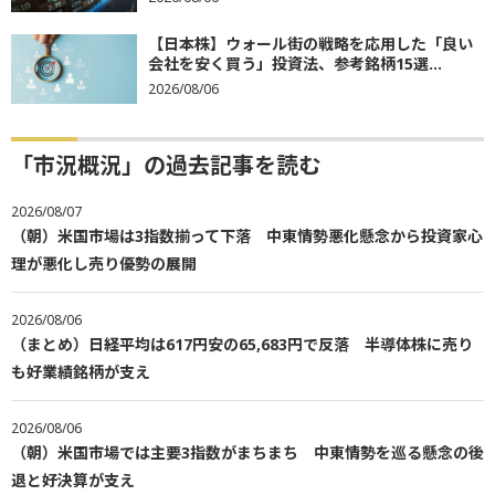
【日本株】ウォール街の戦略を応用した「良い
会社を安く買う」投資法、参考銘柄15選...
2026/08/06
「市況概況」の過去記事を読む
2026/08/07
（朝）米国市場は3指数揃って下落 中東情勢悪化懸念から投資家心
理が悪化し売り優勢の展開
2026/08/06
（まとめ）日経平均は617円安の65,683円で反落 半導体株に売り
も好業績銘柄が支え
2026/08/06
（朝）米国市場では主要3指数がまちまち 中東情勢を巡る懸念の後
退と好決算が支え