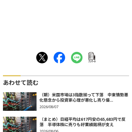
ｱﾝｹｰﾄ
あわせて読む
（朝）米国市場は3指数揃って下落 中東情勢悪
化懸念から投資家心理が悪化し売り優...
2026/08/07
（まとめ）日経平均は617円安の65,683円で反
落 半導体株に売りも好業績銘柄が支え
2026/08/06