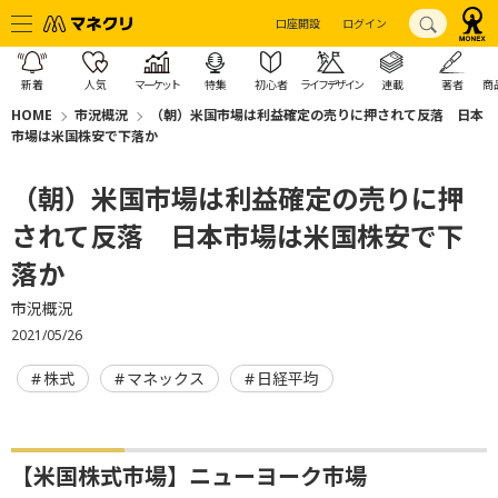
口座開設
ログイン
新着
人気
マーケット
特集
初心者
ライフデザイン
連載
著者
商
HOME
市況概況
（朝）米国市場は利益確定の売りに押されて反落 日本
市場は米国株安で下落か
（朝）米国市場は利益確定の売りに押
されて反落 日本市場は米国株安で下
落か
市況概況
2021/05/26
株式
マネックス
日経平均
【米国株式市場】ニューヨーク市場