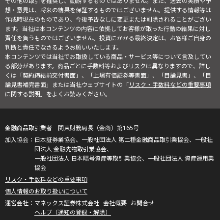
その他の取引を推奨し、勧誘するものではありません。また、過去の実績や予
想・意見は、将来の結果を保証するものではございません。提供する情報等は
作成時現在のものであり、今後予告なしに変更または削除されることがござい
ます。当社は本コンテンツの内容に依拠してお客様が取った行動の結果に対し
責任を負うものではございません。投資にかかる最終決定は、お客様ご自身の
判断と責任でなさるようお願いいたします。
本コンテンツでは当社でお取扱している商品・サービス等について言及してい
る部分があります。商品ごとに手数料等およびリスクは異なりますので、詳し
くは「契約締結前交付書面」、「上場有価証券等書面」、「目論見書」、「目
論見書補完書面」または当社ウェブサイトの「
リスク・手数料などの重要事項
に関する説明
」をよくお読みください。
金融商品取引業者 関東財務局長（金商）第165号
日本証券業協会、一般社団法人 第二種金融商品取引業協会、一般社
団法人 金融先物取引業協会、
一般社団法人 日本暗号資産等取引業協会、一般社団法人 資産運用業
協会
リスク・手数料などの重要事項
個人情報のお取り扱いについて
マネックス証券株式会社
会社概要
お問合せ
ヘルプ（通知の登録・解除）