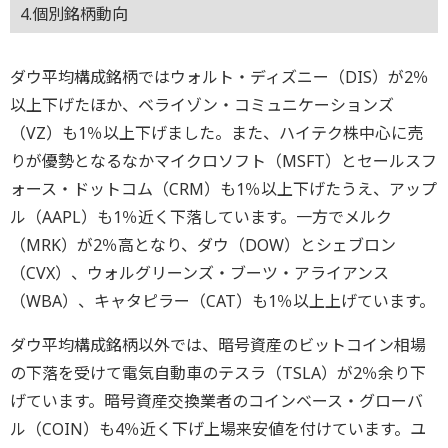
4.個別銘柄動向
ダウ平均構成銘柄ではウォルト・ディズニー（DIS）が2％
以上下げたほか、ベライゾン・コミュニケーションズ
（VZ）も1％以上下げました。また、ハイテク株中心に売
りが優勢となるなかマイクロソフト（MSFT）とセールスフ
ォース・ドットコム（CRM）も1％以上下げたうえ、アップ
ル（AAPL）も1％近く下落しています。一方でメルク
（MRK）が2％高となり、ダウ（DOW）とシェブロン
（CVX）、ウォルグリーンズ・ブーツ・アライアンス
（WBA）、キャタピラー（CAT）も1％以上上げています。
ダウ平均構成銘柄以外では、暗号資産のビットコイン相場
の下落を受けて電気自動車のテスラ（TSLA）が2％余り下
げています。暗号資産交換業者のコインベース・グローバ
ル（COIN）も4％近く下げ上場来安値を付けています。ユ