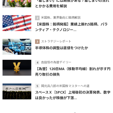
「墓じまい」には期限がある？墓じまいの流れ
とかかる費用を解説
米国株、業界動向と銘柄解説
【米国株：銘柄発掘】業績上振れ5銘柄、パラ
ンティア・テクノロジー...
ストラテジーレポート
半導体株の調整は底値をつけたか
吉田恒の為替デイリー
【為替】120日MA（移動平均線）割れが示す円
売り取引の損失
岡元兵八郎の米国株マスターへの道
スペースＸ［SPCX］上場後初の決算発表、数字
は良かったが株価が下落...