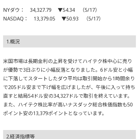
NYダウ： 34,327.79 ▼54.34 （5/17）
NASDAQ： 13,379.05 ▼50.93 （5/17）
1.概況
米国市場は長期金利の上昇を受けてハイテク株中心に売り
が優勢で3日ぶりに小幅反落となりました。6ドル安と小幅
に下落してスタートしたダウ平均は取引開始から1時間余り
で205ドル安まで下げ幅を広げましたが、午後に入って持ち
直すと結局54ドル安の34,327ドルで取引を終えています。
また、ハイテク株比率が高いナスダック総合株価指数も50
ポイント安の13,379ポイントとなっています。
2.経済指標等