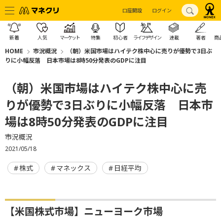
口座開設
ログイン
新着
人気
マーケット
特集
初心者
ライフデザイン
連載
著者
商
HOME
市況概況
（朝）米国市場はハイテク株中心に売りが優勢で3日ぶ
りに小幅反落 日本市場は8時50分発表のGDPに注目
（朝）米国市場はハイテク株中心に売
りが優勢で3日ぶりに小幅反落 日本市
場は8時50分発表のGDPに注目
市況概況
2021/05/18
株式
マネックス
日経平均
【米国株式市場】ニューヨーク市場