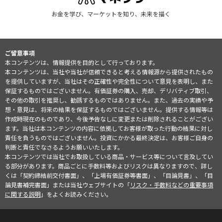
お金を学び、マーケットを知り、未来を描く
ご留意事項
本コンテンツは、情報提供を目的として行っております。
本コンテンツは、当社や当社が信頼できると考える情報源から提供されたもの
を提供していますが、当社はその正確性や完全性について意見を表明し、また
保証するものではございません。有価証券の購入、売却、デリバティブ取引、
その他の取引を推奨し、勧誘するものではありません。また、過去の実績や予
想・意見は、将来の結果を保証するものではございません。提供する情報等は
作成時現在のものであり、今後予告なしに変更または削除されることがござい
ます。当社は本コンテンツの内容に依拠してお客様が取った行動の結果に対し
責任を負うものではございません。投資にかかる最終決定は、お客様ご自身の
判断と責任でなさるようお願いいたします。
本コンテンツでは当社でお取扱している商品・サービス等について言及してい
る部分があります。商品ごとに手数料等およびリスクは異なりますので、詳し
くは「契約締結前交付書面」、「上場有価証券等書面」、「目論見書」、「目
論見書補完書面」または当社ウェブサイトの「
リスク・手数料などの重要事項
に関する説明
」をよくお読みください。