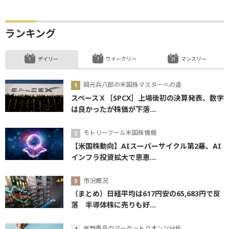
ランキング
デイリー
ウイークリー
マンスリー
岡元兵八郎の米国株マスターへの道
スペースＸ［SPCX］上場後初の決算発表、数字
は良かったが株価が下落...
モトリーフール米国株情報
【米国株動向】AIスーパーサイクル第2幕、AI
インフラ投資拡大で恩恵...
市況概況
（まとめ）日経平均は617円安の65,683円で反
落 半導体株に売りも好...
吉野貴晶のマーケットクオンツ分析