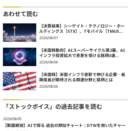
あわせて読む
【決算結果】シーゲイト・テクノロジー・ホー
ルディングス［STX］、Tモバイル［TMUS...
2026/08/07
【米国株動向】AIスーパーサイクル第2幕、AI
インフラ投資拡大で恩恵を受ける銘柄3選...
2026/08/06
【米国株】米国インフラ更新で伸びる企業―長
期成長が期待される関連分野と銘柄とは
2026/08/06
「ストックボイス」の過去記事を読む
2026/08/05
【動画解説】AIで探る 過去の類似チャート：DTWを用いたチャー