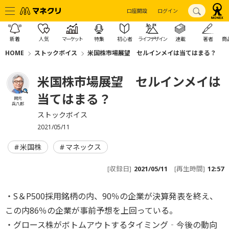
口座開設
ログイン
新着
人気
マーケット
特集
初心者
ライフデザイン
連載
著者
商
HOME
ストックボイス
米国株市場展望 セルインメイは当てはまる？
米国株市場展望 セルインメイは
当てはまる？
岡元
兵八郎
ストックボイス
2021/05/11
米国株
マネックス
[収録日]
2021/05/11
[再生時間]
12:57
・S＆P500採用銘柄の内、90％の企業が決算発表を終え、
この内86％の企業が事前予想を上回っている。
・グロース株がボトムアウトするタイミング‐今後の動向