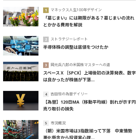
マネックス人生100年デザイン
「墓じまい」には期限がある？墓じまいの流れ
とかかる費用を解説
ストラテジーレポート
半導体株の調整は底値をつけたか
岡元兵八郎の米国株マスターへの道
スペースＸ［SPCX］上場後初の決算発表、数字
は良かったが株価が下落...
吉田恒の為替デイリー
【為替】120日MA（移動平均線）割れが示す円
売り取引の損失
市況概況
（朝）米国市場は3指数揃って下落 中東情勢
悪化懸念から投資家心理...