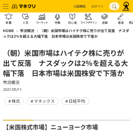
口座開設
ログイン
新着
人気
マーケット
特集
初心者
ライフデザイン
連載
著者
商
HOME
市況概況
（朝）米国市場はハイテク株に売りが出て反落 ナスダ
ックは2％を超える大幅下落 日本市場は米国株安で下落か
（朝）米国市場はハイテク株に売りが
出て反落 ナスダックは2％を超える大
幅下落 日本市場は米国株安で下落か
市況概況
2021/05/11
株式
マネックス
日経平均
【米国株式市場】ニューヨーク市場