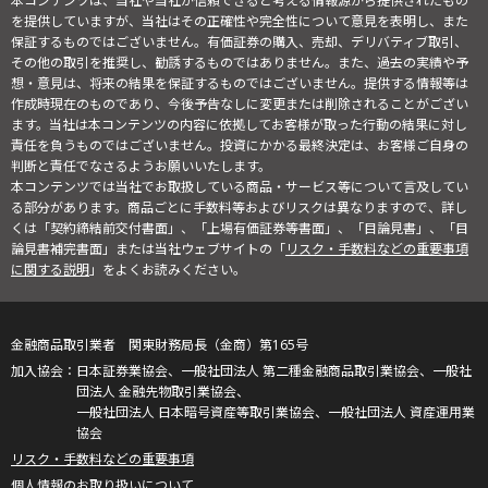
本コンテンツは、当社や当社が信頼できると考える情報源から提供されたもの
を提供していますが、当社はその正確性や完全性について意見を表明し、また
保証するものではございません。有価証券の購入、売却、デリバティブ取引、
その他の取引を推奨し、勧誘するものではありません。また、過去の実績や予
想・意見は、将来の結果を保証するものではございません。提供する情報等は
作成時現在のものであり、今後予告なしに変更または削除されることがござい
ます。当社は本コンテンツの内容に依拠してお客様が取った行動の結果に対し
責任を負うものではございません。投資にかかる最終決定は、お客様ご自身の
判断と責任でなさるようお願いいたします。
本コンテンツでは当社でお取扱している商品・サービス等について言及してい
る部分があります。商品ごとに手数料等およびリスクは異なりますので、詳し
くは「契約締結前交付書面」、「上場有価証券等書面」、「目論見書」、「目
論見書補完書面」または当社ウェブサイトの「
リスク・手数料などの重要事項
に関する説明
」をよくお読みください。
金融商品取引業者 関東財務局長（金商）第165号
日本証券業協会、一般社団法人 第二種金融商品取引業協会、一般社
団法人 金融先物取引業協会、
一般社団法人 日本暗号資産等取引業協会、一般社団法人 資産運用業
協会
リスク・手数料などの重要事項
個人情報のお取り扱いについて