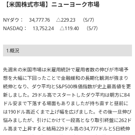
【米国株式市場】ニューヨーク市場
NYダウ： 34,777.76 △229.23 （5/7）
NASDAQ： 13,752.24 △119.40 （5/7）
1.概況
先週末の米国市場は米雇用統計で雇用者数の伸びが市場予
想を大幅に下回ったことで金融緩和の長期化観測が強まり
続伸となり、ダウ平均とS&P500株価指数が史上最高値を更
新しました。29ドル高でスタートしたダウ平均は朝方に84
ドル安まで下落する場面もありましたが持ち直すと昼前に
は190ドル高近くまで上げ幅を広げました。その後一旦伸び
悩みましたが、引けにかけて一段高となり取引終盤に262ド
ル高まで上昇すると結局229ドル高の34,777ドルと5日続伸