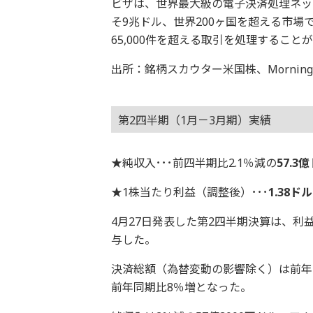
ビザは、世界最大級の電子決済処理ネッ
そ9兆ドル、世界200ヶ国を超える市場
65,000件を超える取引を処理すること
出所：銘柄スカウター米国株、Morningstar
第2四半期（1月－3月期）実績
★純収入･･･前四半期比2.1％減の
57.3
★1株当たり利益（調整後）･･･
1.38ドル
4月27日発表した第2四半期決算は、
与した。
決済総額（為替変動の影響除く）は前年
前年同期比8％増となった。