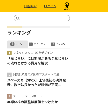
口座開設
ログイン
ランキング
デイリー
ウイークリー
マンスリー
マネックス人生100年デザイン
「墓じまい」には期限がある？墓じまい
の流れとかかる費用を解説
岡元兵八郎の米国株マスターへの道
スペースＸ［SPCX］上場後初の決算発
表、数字は良かったが株価が下落...
ストラテジーレポート
半導体株の調整は底値をつけたか