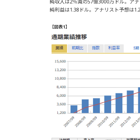
純収入は2％減の57億3000万ドル。ア
純利益は1.38ドル。アナリスト予想は1.
【図表1】