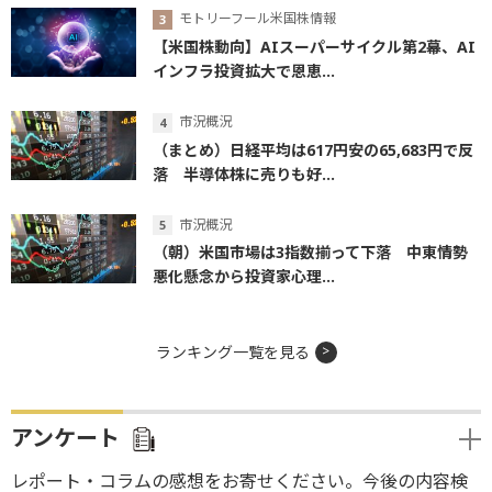
モトリーフール米国株情報
【米国株動向】AIスーパーサイクル第2幕、AI
インフラ投資拡大で恩恵...
市況概況
（まとめ）日経平均は617円安の65,683円で反
落 半導体株に売りも好...
市況概況
（朝）米国市場は3指数揃って下落 中東情勢
悪化懸念から投資家心理...
ランキング一覧を見る
アンケート
レポート・コラムの感想をお寄せください。今後の内容検