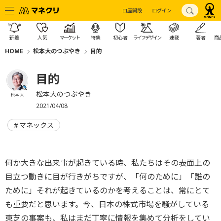
口座開設
ログイン
新着
人気
マーケット
特集
初心者
ライフデザイン
連載
著者
商
HOME
松本大のつぶやき
目的
目的
松本大のつぶやき
松本 大
2021/04/08
マネックス
何か大きな出来事が起きている時、私たちはその表面上の
目立つ動きに目が行きがちですが、「何のために」「誰の
ために」それが起きているのかを考えることは、常にとて
も重要だと思います。今、日本の株式市場を騒がしている
東芝の事案も、私はまだ丁寧に情報を集めて分析をしてい