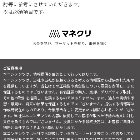
討等に参考にさせていただきます。
※は必須項目です。
お金を学び、マーケットを知り、未来を描く
ご留意事項
本コンテンツは、情報提供を目的として行っております。
本コンテンツは、当社や当社が信頼できると考える情報源から提供されたもの
を提供していますが、当社はその正確性や完全性について意見を表明し、また
保証するものではございません。有価証券の購入、売却、デリバティブ取引、
その他の取引を推奨し、勧誘するものではありません。また、過去の実績や予
想・意見は、将来の結果を保証するものではございません。提供する情報等は
作成時現在のものであり、今後予告なしに変更または削除されることがござい
ます。当社は本コンテンツの内容に依拠してお客様が取った行動の結果に対し
責任を負うものではございません。投資にかかる最終決定は、お客様ご自身の
判断と責任でなさるようお願いいたします。
本コンテンツでは当社でお取扱している商品・サービス等について言及してい
る部分があります。商品ごとに手数料等およびリスクは異なりますので、詳し