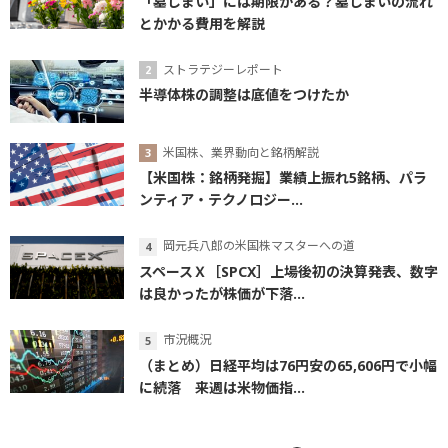
「墓じまい」には期限がある？墓じまいの流れ
とかかる費用を解説
ストラテジーレポート
半導体株の調整は底値をつけたか
米国株、業界動向と銘柄解説
【米国株：銘柄発掘】業績上振れ5銘柄、パラ
ンティア・テクノロジー...
岡元兵八郎の米国株マスターへの道
スペースＸ［SPCX］上場後初の決算発表、数字
は良かったが株価が下落...
市況概況
（まとめ）日経平均は76円安の65,606円で小幅
に続落 来週は米物価指...