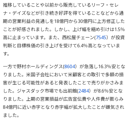
推移していることや以前から販売しているリーフ・セレ
ナ・デイズなどが引き続き好評を得ていることなどから通
期の営業利益の見通しを18億円から30億円に上方修正した
ことが好感されました。しかし、上げ幅を縮め引けは1.5％
高に止まっています。また、西松屋チェーン(
7545
）が投資
判断と目標株価の引き上げを受けて6.4％高となっていま
す。
一方で野村ホールディングス(
8604
）が急落し16.3％安とな
りました。米国子会社において米顧客との取引で多額の損
害が生じる可能性があると発表したことで売りがかさみま
した。ジャスダック市場でも出前館(
2484
）が8.6％安とな
りました。上期の営業損益が広告宣伝費や人件費が膨らみ
84億円に近い赤字となり赤字幅が拡大したことが嫌気され
ました。