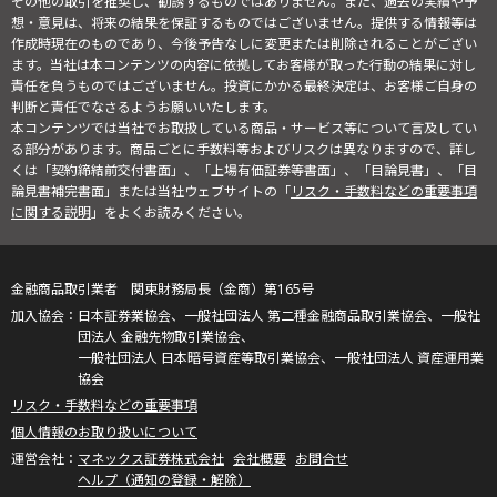
その他の取引を推奨し、勧誘するものではありません。また、過去の実績や予
想・意見は、将来の結果を保証するものではございません。提供する情報等は
作成時現在のものであり、今後予告なしに変更または削除されることがござい
ます。当社は本コンテンツの内容に依拠してお客様が取った行動の結果に対し
責任を負うものではございません。投資にかかる最終決定は、お客様ご自身の
判断と責任でなさるようお願いいたします。
本コンテンツでは当社でお取扱している商品・サービス等について言及してい
る部分があります。商品ごとに手数料等およびリスクは異なりますので、詳し
くは「契約締結前交付書面」、「上場有価証券等書面」、「目論見書」、「目
論見書補完書面」または当社ウェブサイトの「
リスク・手数料などの重要事項
に関する説明
」をよくお読みください。
金融商品取引業者 関東財務局長（金商）第165号
日本証券業協会、一般社団法人 第二種金融商品取引業協会、一般社
団法人 金融先物取引業協会、
一般社団法人 日本暗号資産等取引業協会、一般社団法人 資産運用業
協会
リスク・手数料などの重要事項
個人情報のお取り扱いについて
マネックス証券株式会社
会社概要
お問合せ
ヘルプ（通知の登録・解除）