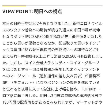
VIEW POINT: 明日への視点
本日の日経平均は207円高となりました。新型コロナウイル
スのワクチン普及への期待が続き先週末の米国市場が続伸
となりダウ平均とS&P500株価指数が史上最高値を更新した
ことから買いが優勢となるなか、配当取りの買いやインデ
ックス運用に絡む配当再投資の先物買いへの期待などにも
支えられ一時400円以上上昇し節目の29,500円も回復しまし
た。しかし、スイス金融大手クレディ・スイス・グループ
をはじめとする一部金融機関が実施した米ヘッジファンド
へのマージンコール（追加担保の差し入れ要求）が債務不
履行（デフォルト）になりポジションの整理を進めている
と伝わると後場に入って急速に上げ幅を縮め、TOPIXは一
時下落に転じました。明日は3月末決算銘柄の権利落ち日で
180円弱の配当落ちがあるとみられますが、マーケットがや