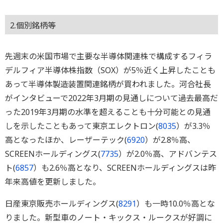
2.個別銘柄等
先週末の米国市場で主要な半導体関連株で構成するフィラ
デルフィア半導体株指数（SOX）が5％近く上昇したことも
あって半導体製造装置関連銘柄が買われました。河合社長
がインタビューで2022年3月期の見通しについて過去最高だ
った2019年3月期の水準を超えることも十分可能との見通
しを示したこともあって東京エレクトロン(
8035
）が3.3％
高となったほか、レーザーテック(
6920
）が2.8％高、
SCREENホールディングス(
7735
）が2.0％高、アドバンテス
ト(
6857
）も2.6％高となり、SCREENホールディングスは昨
年来高値を更新しました。
日産東京販売ホールディングス(
8291
）も一時10.0％高とな
りました。新型車のノート・キックス・ルークスが好調に