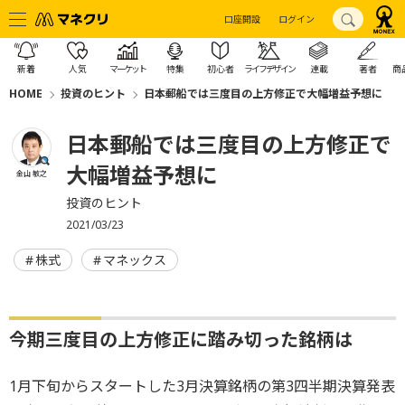
口座開設
ログイン
新着
人気
マーケット
特集
初心者
ライフデザイン
連載
著者
商
HOME
投資のヒント
日本郵船では三度目の上方修正で大幅増益予想に
日本郵船では三度目の上方修正で
大幅増益予想に
金山 敏之
投資のヒント
2021/03/23
株式
マネックス
今期三度目の上方修正に踏み切った銘柄は
1月下旬からスタートした3月決算銘柄の第3四半期決算発表