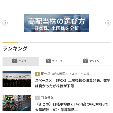
ランキング
デイリー
ウイークリー
マンスリー
岡元兵八郎の米国株マスターへの道
スペースＸ［SPCX］上場後初の決算発表、数字
は良かったが株価が下落...
市況概況
（まとめ）日経平均は2,342円高の66,300円で
大幅続伸 AI・半導体銘...