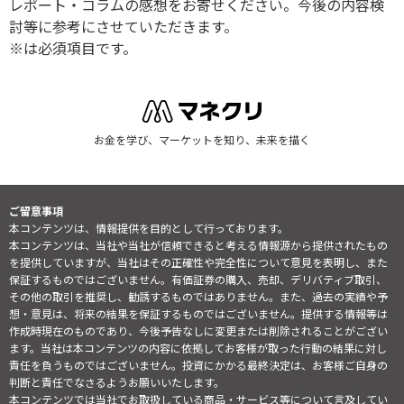
レポート・コラムの感想をお寄せください。今後の内容検
討等に参考にさせていただきます。
※は必須項目です。
お金を学び、マーケットを知り、未来を描く
ご留意事項
本コンテンツは、情報提供を目的として行っております。
本コンテンツは、当社や当社が信頼できると考える情報源から提供されたもの
を提供していますが、当社はその正確性や完全性について意見を表明し、また
保証するものではございません。有価証券の購入、売却、デリバティブ取引、
その他の取引を推奨し、勧誘するものではありません。また、過去の実績や予
想・意見は、将来の結果を保証するものではございません。提供する情報等は
作成時現在のものであり、今後予告なしに変更または削除されることがござい
ます。当社は本コンテンツの内容に依拠してお客様が取った行動の結果に対し
責任を負うものではございません。投資にかかる最終決定は、お客様ご自身の
判断と責任でなさるようお願いいたします。
本コンテンツでは当社でお取扱している商品・サービス等について言及してい