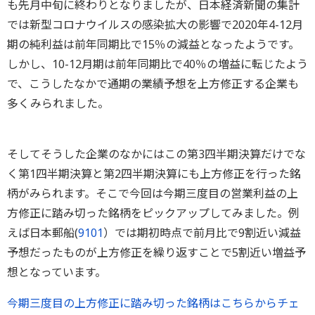
も先月中旬に終わりとなりましたが、日本経済新聞の集計
では新型コロナウイルスの感染拡大の影響で2020年4-12月
期の純利益は前年同期比で15％の減益となったようです。
しかし、10-12月期は前年同期比で40％の増益に転じたよう
で、こうしたなかで通期の業績予想を上方修正する企業も
多くみられました。
そしてそうした企業のなかにはこの第3四半期決算だけでな
く第1四半期決算と第2四半期決算にも上方修正を行った銘
柄がみられます。そこで今回は今期三度目の営業利益の上
方修正に踏み切った銘柄をピックアップしてみました。例
えば日本郵船(
9101
）では期初時点で前月比で9割近い減益
予想だったものが上方修正を繰り返すことで5割近い増益予
想となっています。
今期三度目の上方修正に踏み切った銘柄はこちらからチェ