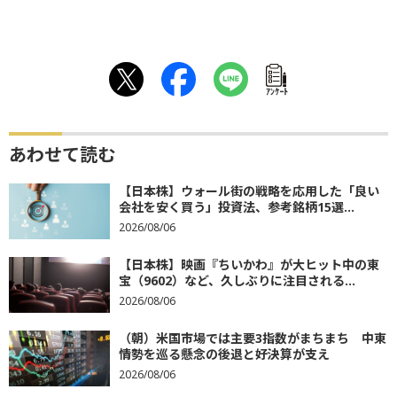
ｱﾝｹｰﾄ
あわせて読む
【日本株】ウォール街の戦略を応用した「良い
会社を安く買う」投資法、参考銘柄15選...
2026/08/06
【日本株】映画『ちいかわ』が大ヒット中の東
宝（9602）など、久しぶりに注目される...
2026/08/06
（朝）米国市場では主要3指数がまちまち 中東
情勢を巡る懸念の後退と好決算が支え
2026/08/06